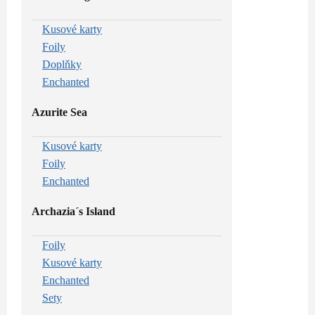
Kusové karty
Foily
Doplňky
Enchanted
Azurite Sea
Kusové karty
Foily
Enchanted
Archazia´s Island
Foily
Kusové karty
Enchanted
Sety