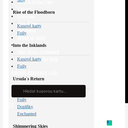
Attack of the Vine
Fabled
Rise of the Floodborn
Lorcana
One Piece
Kusové karty
Pokémon
Foily
Reign of Jafar
Riftbound
Into the Inklands
Star Wars: Unlimited
Whispers in the Well
Kusové karty
Foily
PROHLÉDNOUT VŠE
Ursula´s Return
Search
...
Kusové karty
Foily
Doplňky
Enchanted
0
Shimmering Skies