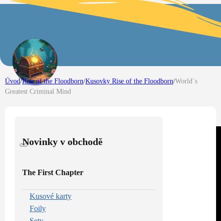
Úvod
/
Rise of the Floodborn
/
Kusovky Rise of the Floodborn
/
World´s
Greatest Criminal Mind
Novinky v obchodě
The First Chapter
Kusové karty
Foily
Sety