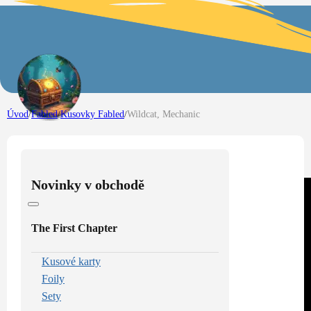
Úvod
/
Fabled
/
Kusovky Fabled
/
Wildcat, Mechanic
Novinky v obchodě
The First Chapter
Kusové karty
Foily
Sety