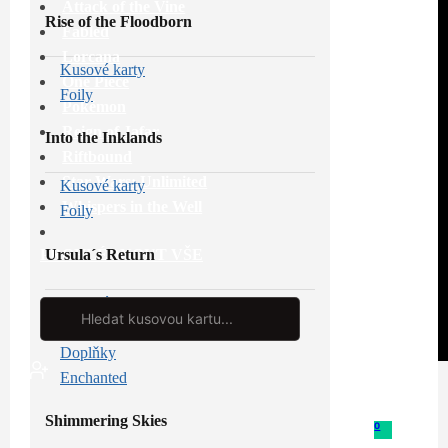
Attack of the Vine
Rise of the Floodborn
Fabled
Lorcana
Kusové karty
One Piece
Foily
Pokémon
Reign of Jafar
Into the Inklands
Riftbound
Star Wars: Unlimited
Kusové karty
Whispers in the Well
Foily
Ursula´s Return
PROHLÉDNOUT VŠE
Kusové karty
Search
...
Foily
Doplňky
Enchanted
Shimmering Skies
0