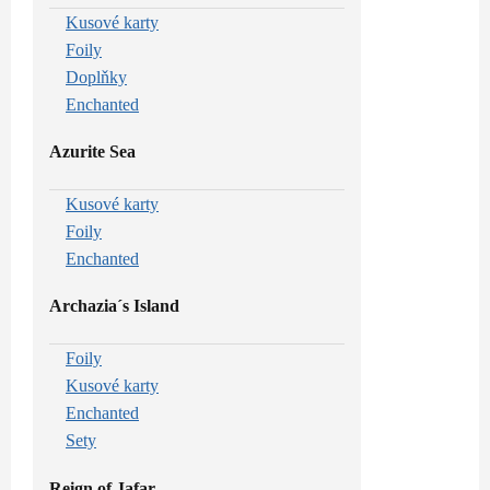
Kusové karty
Foily
Doplňky
Enchanted
Azurite Sea
Kusové karty
Foily
Enchanted
Archazia´s Island
Foily
Kusové karty
Enchanted
Sety
Reign of Jafar