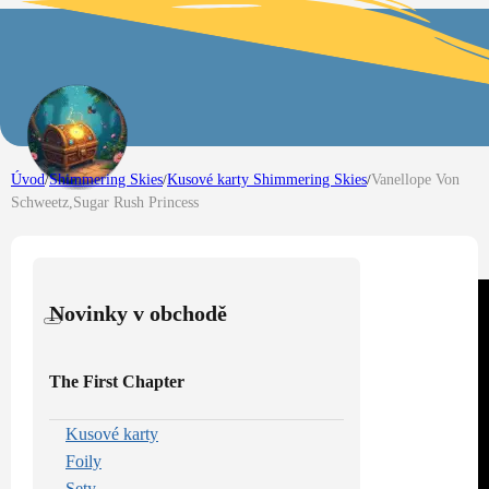
Úvod
/
Shimmering Skies
/
Kusové karty Shimmering Skies
/
Vanellope Von
Schweetz,Sugar Rush Princess
Novinky v obchodě
The First Chapter
Kusové karty
Foily
Sety