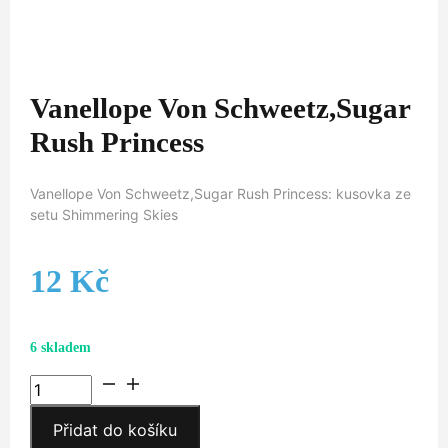
Vanellope Von Schweetz,Sugar
Rush Princess
Vanellope Von Schweetz,Sugar Rush Princess: kusovka ze
setu Shimmering Skies
12
Kč
6 skladem
Vanellope
Von
Přidat do košíku
Schweetz,Sugar