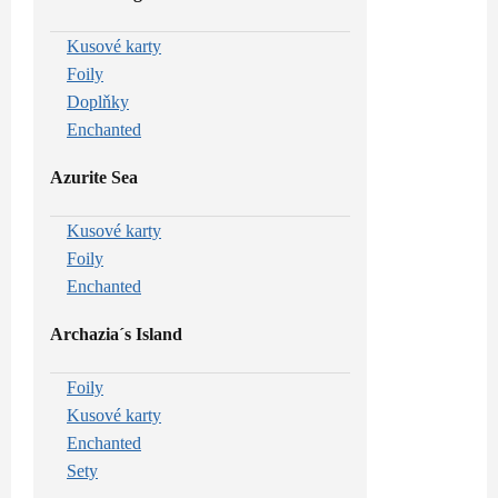
Kusové karty
Foily
Doplňky
Enchanted
Azurite Sea
Kusové karty
Foily
Enchanted
Archazia´s Island
Foily
Kusové karty
Enchanted
Sety