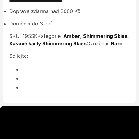
Rush
Princess
Doprava zdarma nad 2000 Kč
množství
Doručení do 3 dní
SKU:
19SSK
Kategorie:
Amber
,
Shimmering Skies
,
Kusové karty Shimmering Skies
Označení:
Rare
Sdílejte: