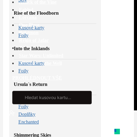
Attack of the Vine
Fabled
Rise of the Floodborn
Lorcana
One Piece
Kusové karty
Pokémon
Foily
Reign of Jafar
Riftbound
Into the Inklands
Star Wars: Unlimited
Whispers in the Well
Kusové karty
Foily
PROHLÉDNOUT VŠE
Ursula´s Return
Search
...
Kusové karty
Foily
Doplňky
Enchanted
0
Shimmering Skies