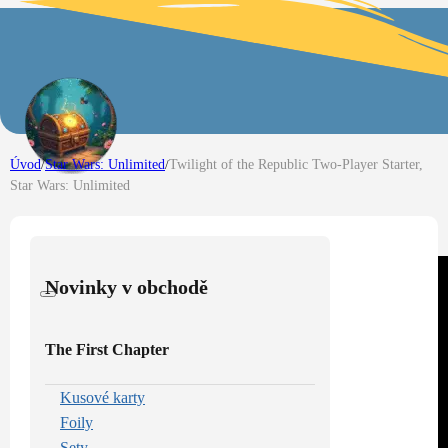
Úvod
/
Star Wars: Unlimited
/
Twilight of the Republic Two-Player Starter,
Star Wars: Unlimited
Novinky v obchodě
The First Chapter
Kusové karty
Foily
Sety