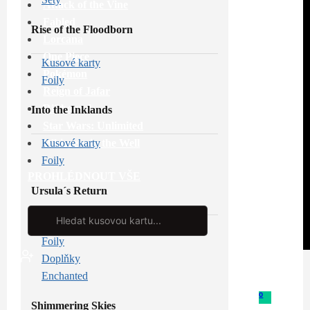
Attack of the Vine
Fabled
Rise of the Floodborn
Lorcana
One Piece
Kusové karty
Pokémon
Foily
Reign of Jafar
Riftbound
Into the Inklands
Star Wars: Unlimited
Whispers in the Well
Kusové karty
Foily
PROHLÉDNOUT VŠE
Ursula´s Return
Search
...
Kusové karty
Foily
Doplňky
Enchanted
0
Shimmering Skies