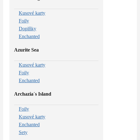
Kusové karty
Foily
Doplňky
Enchanted
Azurite Sea
Kusové karty
Foily
Enchanted
Archazia´s Island
Foily
Kusové karty
Enchanted
Sety