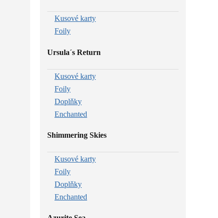
Kusové karty
Foily
Ursula´s Return
Kusové karty
Foily
Doplňky
Enchanted
Shimmering Skies
Kusové karty
Foily
Doplňky
Enchanted
Azurite Sea