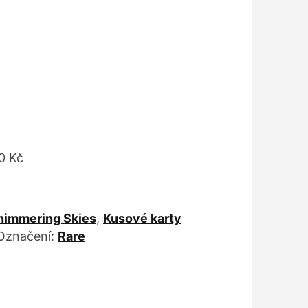
0 Kč
himmering Skies
,
Kusové karty
Označení:
Rare