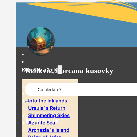
Relikvie, Lorcana kusovky
Kusovky a foily
Search
The First Chapter
...
Rise of the Floodborn
Into the Inklands
Ursula´s Return
Shimmering Skies
Relikvie
Azurite Sea
Archazia´s Island