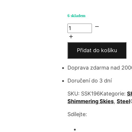
6 skladem
Tug-
of-
war
množství
Přidat do košíku
Doprava zdarma nad 200
Doručení do 3 dní
SKU:
SSK196
Kategorie:
S
Shimmering Skies
,
Steel
Sdílejte: