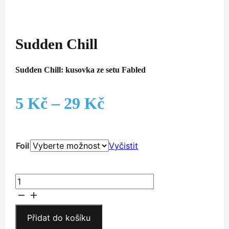
Sudden Chill
Sudden Chill: kusovka ze setu Fabled
Rozpětí
5
Kč
–
29
Kč
cen:
Foil
Vyčistit
5 Kč
až
Sudden
Chill
29 Kč
množství
Přidat do košíku