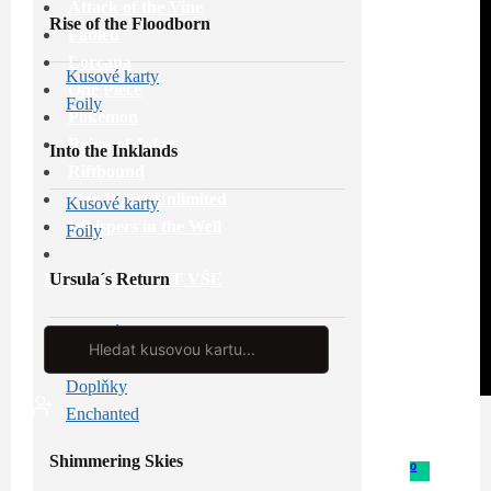
Attack of the Vine
Rise of the Floodborn
Fabled
Lorcana
Kusové karty
One Piece
Foily
Pokémon
Reign of Jafar
Into the Inklands
Riftbound
Star Wars: Unlimited
Kusové karty
Whispers in the Well
Foily
Ursula´s Return
PROHLÉDNOUT VŠE
Kusové karty
Search
...
Foily
Doplňky
Enchanted
Shimmering Skies
0