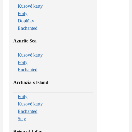
Kusové karty
Foily
Doplňky
Enchanted
Azurite Sea
Kusové karty
Foily
Enchanted
Archazia´s Island
Foily
Kusové karty
Enchanted
Sety
Reign of Jafar