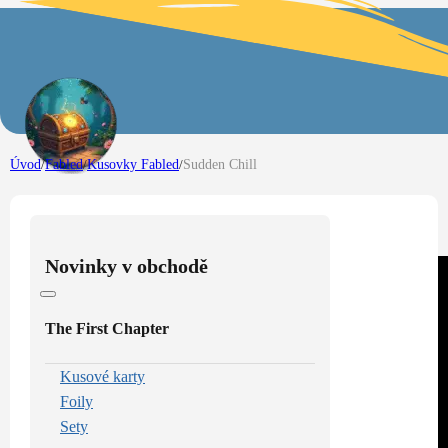
Úvod
/
Fabled
/
Kusovky Fabled
/
Sudden Chill
Novinky v obchodě
The First Chapter
Kusové karty
Foily
Sety