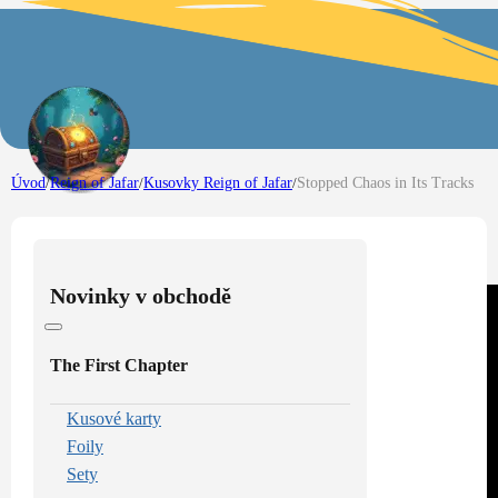
Úvod
/
Reign of Jafar
/
Kusovky Reign of Jafar
/
Stopped Chaos in Its Tracks
Novinky v obchodě
The First Chapter
Kusové karty
Foily
Sety