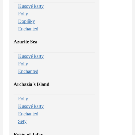
Kusové karty
Foily
Doplňky
Enchanted
Azurite Sea
Kusové karty
Foily
Enchanted
Archazia´s Island
Foily
Kusové karty
Enchanted
Sety
Reign of Jafar