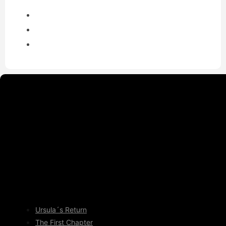
Ursula´s Return
The First Chapter