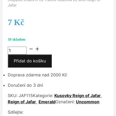
Jafar
7
Kč
10 skladem
Stopped
Chaos
Přidat do košíku
in
Its
Tracks
Doprava zdarma nad 2000 Kč
množství
Doručení do 3 dní
SKU:
JAF115
Kategorie:
Kusovky Reign of Jafar
,
Reign of Jafar
,
Emerald
Označení:
Uncommon
Sdílejte: