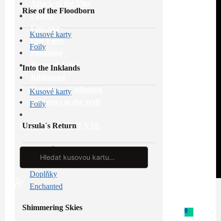
Attack of the Vine
Rise of the Floodborn
Fabled
Lorcana
Kusové karty
One Piece
Foily
Pokémon
Reign of Jafar
Into the Inklands
Riftbound
Star Wars: Unlimited
Kusové karty
Whispers in the Well
Foily
Ursula´s Return
PROHLÉDNOUT VŠE
Kusové karty
Search
...
Foily
Doplňky
Enchanted
Shimmering Skies
0