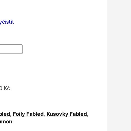
:
Kč
yčistit
 Kč
0 Kč
bled
,
Foily Fabled
,
Kusovky Fabled
,
mmon