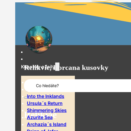
Relikvie, Lorcana kusovky
Kusovky a foily
Search
The First Chapter
...
Rise of the Floodborn
Into the Inklands
Ursula´s Return
Shimmering Skies
Relikvie
Azurite Sea
Archazia´s Island