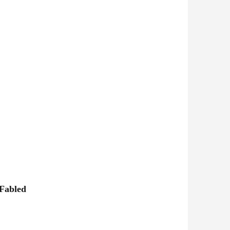
 Fabled
pětí