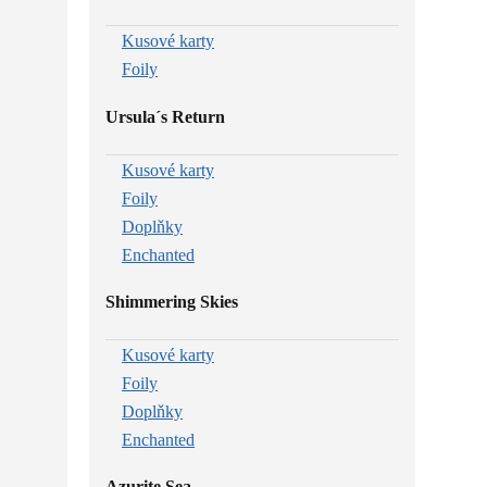
Kusové karty
Foily
Ursula´s Return
Kusové karty
Foily
Doplňky
Enchanted
Shimmering Skies
Kusové karty
Foily
Doplňky
Enchanted
Azurite Sea