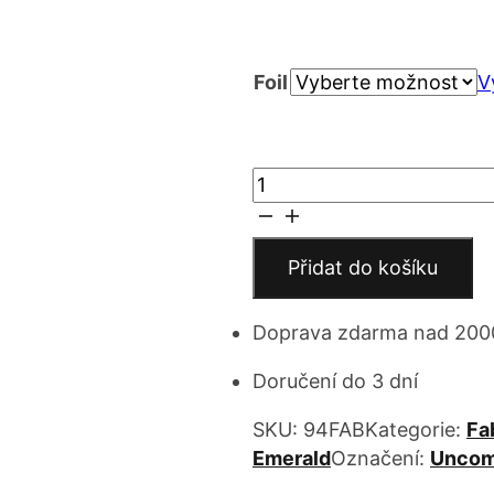
cen
Foil
7 
V
až
Stand
15
Out
množství
Přidat do košíku
Doprava zdarma nad 200
Doručení do 3 dní
SKU:
94FAB
Kategorie:
Fa
Emerald
Označení:
Unco