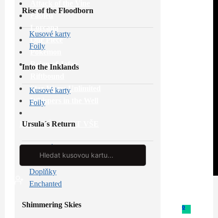
Attack of the Vine
Rise of the Floodborn
Fabled
Lorcana
Kusové karty
One Piece
Foily
Pokémon
Reign of Jafar
Into the Inklands
Riftbound
Star Wars: Unlimited
Kusové karty
Whispers in the Well
Foily
Ursula´s Return
PROHLÉDNOUT VŠE
Kusové karty
Search
...
Foily
Doplňky
Enchanted
Shimmering Skies
0