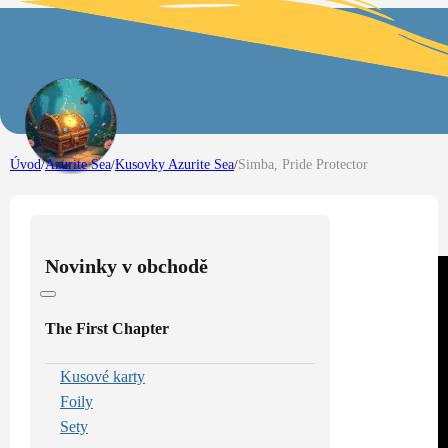
Úvod
/
Azurite Sea
/
Kusovky Azurite Sea
/
Simba, Pride Protector
Novinky v obchodě
The First Chapter
Kusové karty
Foily
Sety