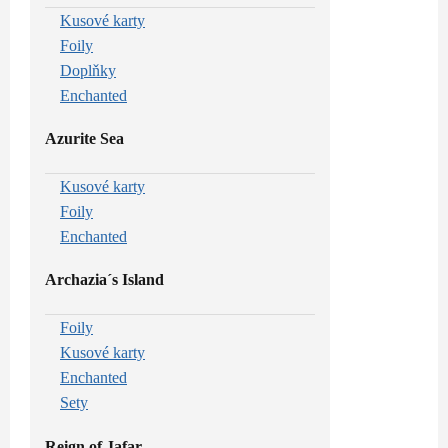
Kusové karty
Foily
Doplňky
Enchanted
Azurite Sea
Kusové karty
Foily
Enchanted
Archazia´s Island
Foily
Kusové karty
Enchanted
Sety
Reign of Jafar