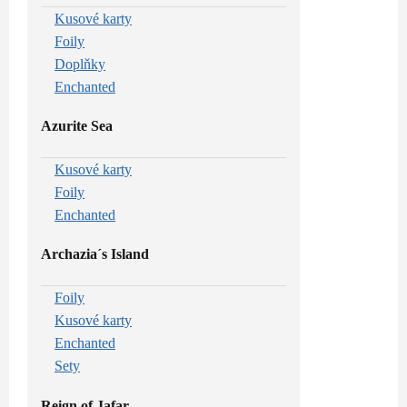
Kusové karty
Foily
Doplňky
Enchanted
Azurite Sea
Kusové karty
Foily
Enchanted
Archazia´s Island
Foily
Kusové karty
Enchanted
Sety
Reign of Jafar