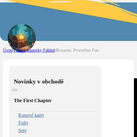
Úvod
/
Fabled
/
Kusovky Fabled
/
Roxanne, Powerline Fan
Novinky v obchodě
The First Chapter
Kusové karty
Foily
Sety