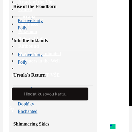
Attack of the Vine
Rise of the Floodborn
Fabled
Lorcana
Kusové karty
One Piece
Foily
Pokémon
Reign of Jafar
Into the Inklands
Riftbound
Star Wars: Unlimited
Kusové karty
Whispers in the Well
Foily
Ursula´s Return
PROHLÉDNOUT VŠE
Kusové karty
Search
...
Foily
Doplňky
Enchanted
Shimmering Skies
0