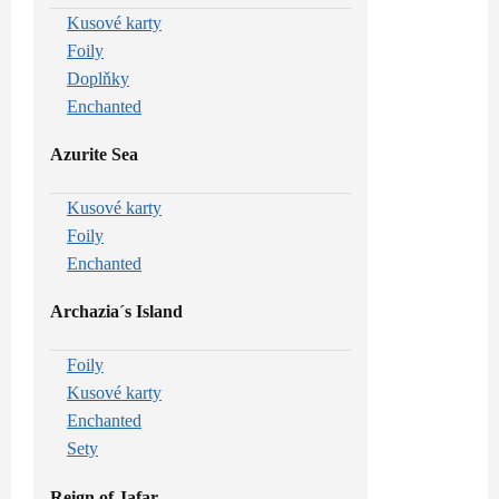
Kusové karty
Foily
Doplňky
Enchanted
Azurite Sea
Kusové karty
Foily
Enchanted
Archazia´s Island
Foily
Kusové karty
Enchanted
Sety
Reign of Jafar