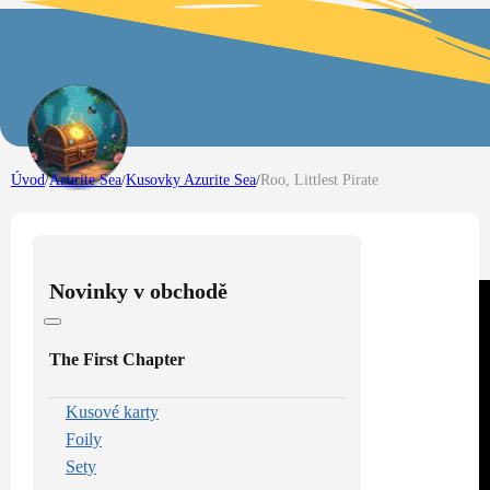
Úvod
/
Azurite Sea
/
Kusovky Azurite Sea
/
Roo, Littlest Pirate
Novinky v obchodě
The First Chapter
Kusové karty
Foily
Sety