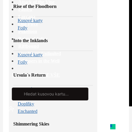
Attack of the Vine
Rise of the Floodborn
Fabled
Lorcana
Kusové karty
One Piece
Foily
Pokémon
Reign of Jafar
Into the Inklands
Riftbound
Star Wars: Unlimited
Kusové karty
Whispers in the Well
Foily
Ursula´s Return
PROHLÉDNOUT VŠE
Kusové karty
Search
...
Foily
Doplňky
Enchanted
Shimmering Skies
0