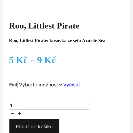
Roo, Littlest Pirate
Roo, Littlest Pirate: kusovka ze setu Azurite Sea
Rozpětí
5
Kč
–
9
Kč
cen:
Foil
Vyčistit
5 Kč
až
Roo,
Littlest
9 Kč
Pirate
množství
Přidat do košíku