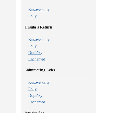
Kusové karty
Foily
Ursula´s Return
Kusové karty
Foily
Doplňky
Enchanted
Shimmering Skies
Kusové karty
Foily
Doplňky
Enchanted
Azurite Sea