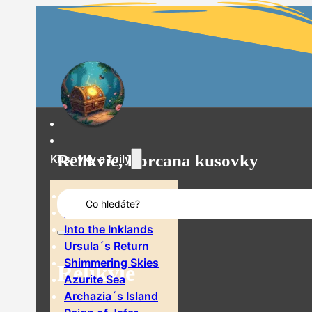
Relikvie, Lorcana kusovky
Kusovky a foily
Search
The First Chapter
...
Rise of the Floodborn
Into the Inklands
Ursula´s Return
Shimmering Skies
Relikvie
Azurite Sea
Archazia´s Island