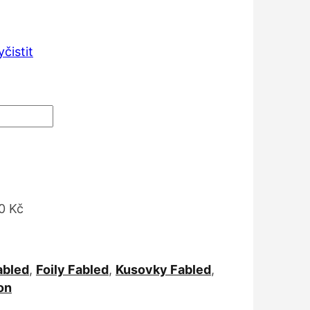
:
Kč
yčistit
 Kč
0 Kč
abled
,
Foily Fabled
,
Kusovky Fabled
,
on