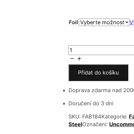
cen
Foil
7 
V
až
Robin
15
Hood,
Capable
Fighter
Přidat do košíku
množství
Doprava zdarma nad 200
Doručení do 3 dní
SKU:
FAB184
Kategorie:
F
Steel
Označení:
Uncomm