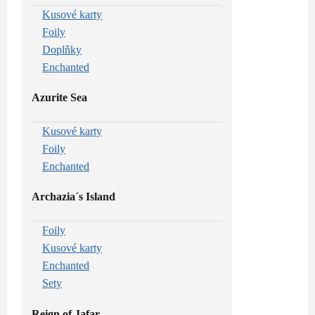
Kusové karty
Foily
Doplňky
Enchanted
Azurite Sea
Kusové karty
Foily
Enchanted
Archazia´s Island
Foily
Kusové karty
Enchanted
Sety
Reign of Jafar