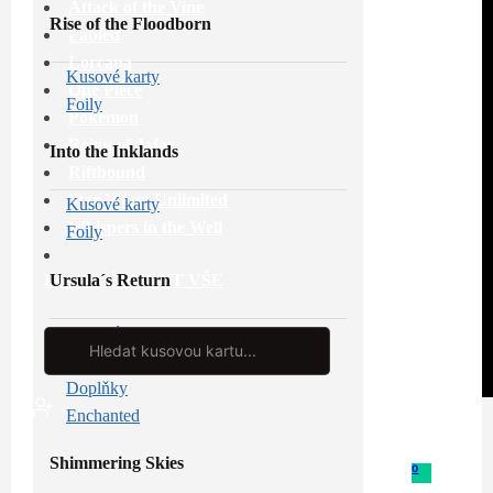
Attack of the Vine
Rise of the Floodborn
Fabled
Lorcana
Kusové karty
One Piece
Foily
Pokémon
Reign of Jafar
Into the Inklands
Riftbound
Star Wars: Unlimited
Kusové karty
Whispers in the Well
Foily
Ursula´s Return
PROHLÉDNOUT VŠE
Kusové karty
Search
...
Foily
Doplňky
Enchanted
Shimmering Skies
0