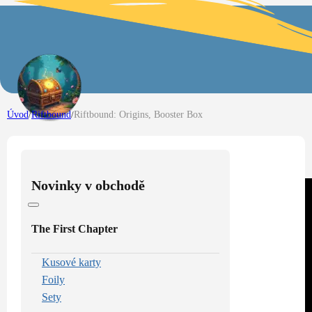
Úvod
/
Riftbound
/
Riftbound: Origins, Booster Box
Novinky v obchodě
The First Chapter
Kusové karty
Foily
Sety