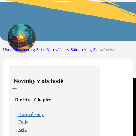
Úvod
/
Shimmering Skies
/
Kusové karty Shimmering Skies
/
Revive
Novinky v obchodě
The First Chapter
Kusové karty
Foily
Sety