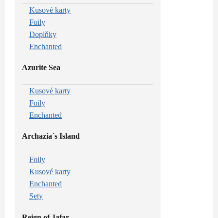
Kusové karty
Foily
Doplňky
Enchanted
Azurite Sea
Kusové karty
Foily
Enchanted
Archazia´s Island
Foily
Kusové karty
Enchanted
Sety
Reign of Jafar