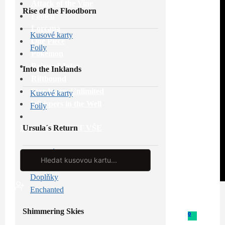
Attack of the Vine
Rise of the Floodborn
Fabled
Lorcana
Kusové karty
One Piece
Foily
Pokémon
Reign of Jafar
Into the Inklands
Riftbound
Star Wars: Unlimited
Kusové karty
Whispers in the Well
Foily
Ursula´s Return
PROHLÉDNOUT VŠE
Kusové karty
Search
...
Foily
Doplňky
Enchanted
Shimmering Skies
0