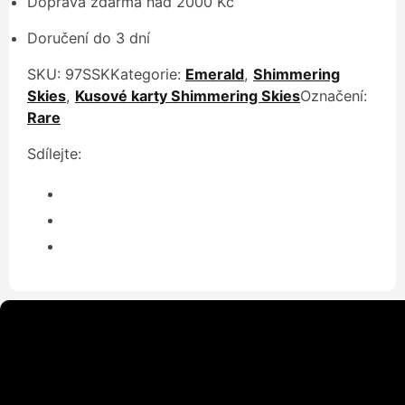
Doprava zdarma nad 2000 Kč
Doručení do 3 dní
SKU:
97SSK
Kategorie:
Emerald
,
Shimmering
Skies
,
Kusové karty Shimmering Skies
Označení:
Rare
Sdílejte: