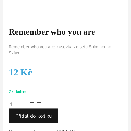
Remember who you are
Remember who you are: kusovka ze setu Shimmering
Skies
12
Kč
7 skladem
Remember
who
Přidat do košíku
you
are
množství