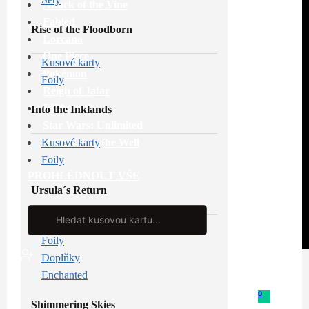
Attack of the Vine
Fabled
Rise of the Floodborn
Lorcana
One Piece
Kusové karty
Pokémon
Foily
Reign of Jafar
Riftbound
Into the Inklands
Star Wars: Unlimited
Whispers in the Well
Kusové karty
Foily
PROHLÉDNOUT VŠE
Ursula´s Return
Search
...
Kusové karty
Foily
Doplňky
Enchanted
0
Shimmering Skies