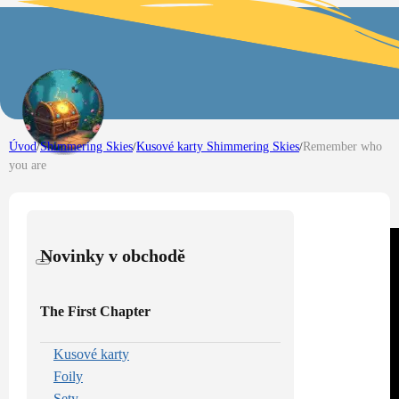
Úvod
/
Shimmering Skies
/
Kusové karty Shimmering Skies
/
Remember who
you are
Novinky v obchodě
The First Chapter
Kusové karty
Foily
Sety