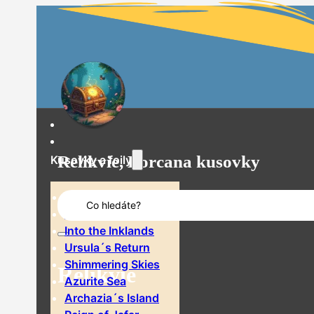
Relikvie, Lorcana kusovky
Kusovky a foily
Search
The First Chapter
...
Rise of the Floodborn
Into the Inklands
Ursula´s Return
Shimmering Skies
Relikvie
Azurite Sea
Archazia´s Island