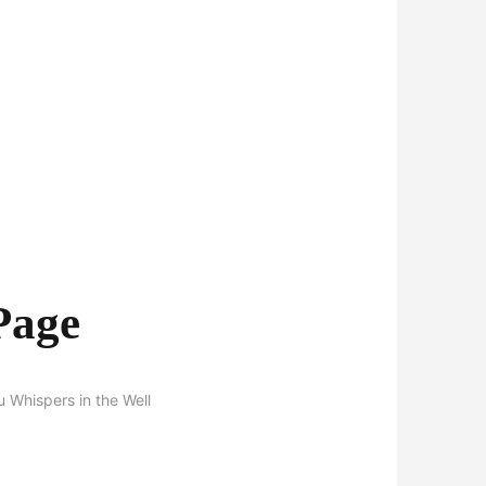
Page
 Whispers in the Well
pětí