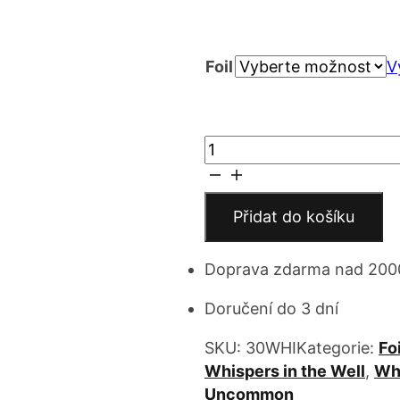
cen
Foil
7 
V
až
Recovered
19
Page
množství
Přidat do košíku
Doprava zdarma nad 200
Doručení do 3 dní
SKU:
30WHI
Kategorie:
Fo
Whispers in the Well
,
Whi
Uncommon