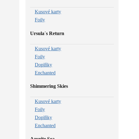
Kusové karty
Foily
Ursula´s Return
Kusové karty
Foily
Doplňky
Enchanted
Shimmering Skies
Kusové karty
Foily
Doplňky
Enchanted
Azurite Sea