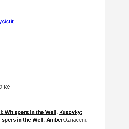
:
Kč
yčistit
 Kč
0 Kč
il: Whispers in the Well
,
Kusovky:
spers in the Well
,
Amber
Označení: