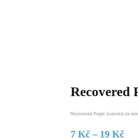
Recovered 
Recovered Page: kusovka ze setu
Roz
7
Kč
–
19
Kč