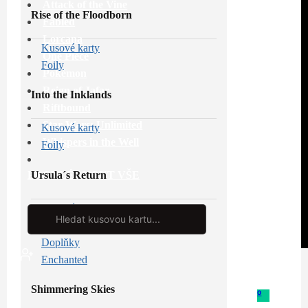
Attack of the Vine
Rise of the Floodborn
Fabled
Lorcana
Kusové karty
One Piece
Foily
Pokémon
Reign of Jafar
Into the Inklands
Riftbound
Star Wars: Unlimited
Kusové karty
Whispers in the Well
Foily
Ursula´s Return
PROHLÉDNOUT VŠE
Kusové karty
Search
...
Foily
Doplňky
Enchanted
Shimmering Skies
0