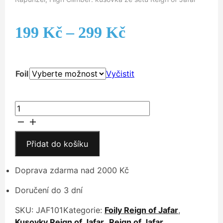
Rozpětí
199
Kč
–
299
Kč
cen:
Foil
Vyčistit
199 Kč
až
Rapunzel,
High
299 Kč
Climber
množství
Přidat do košíku
Doprava zdarma nad 2000 Kč
Doručení do 3 dní
SKU:
JAF101
Kategorie:
Foily Reign of Jafar
,
Kusovky Reign of Jafar
,
Reign of Jafar
,