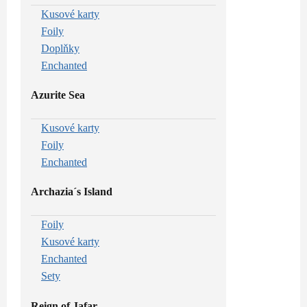
Kusové karty
Foily
Doplňky
Enchanted
Azurite Sea
Kusové karty
Foily
Enchanted
Archazia´s Island
Foily
Kusové karty
Enchanted
Sety
Reign of Jafar