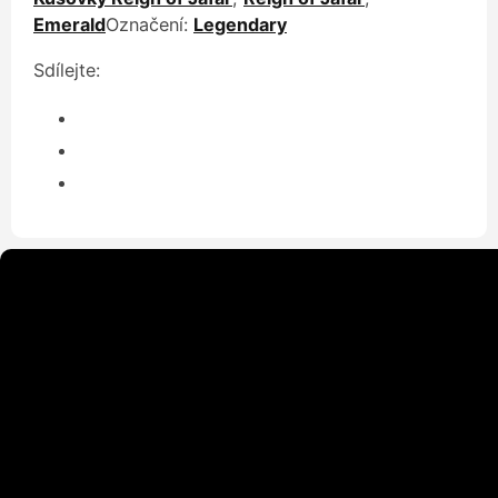
Emerald
Označení:
Legendary
Sdílejte: