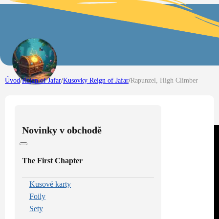
Úvod
/
Reign of Jafar
/
Kusovky Reign of Jafar
/
Rapunzel, High Climber
Novinky v obchodě
The First Chapter
Kusové karty
Foily
Sety