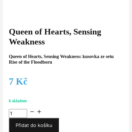
Queen of Hearts, Sensing
Weakness
Queen of Hearts, Sensing Weakness: kusovka ze setu
Rise of the Floodborn
7
Kč
6 skladem
Queen
of
Přidat do košíku
Hearts,