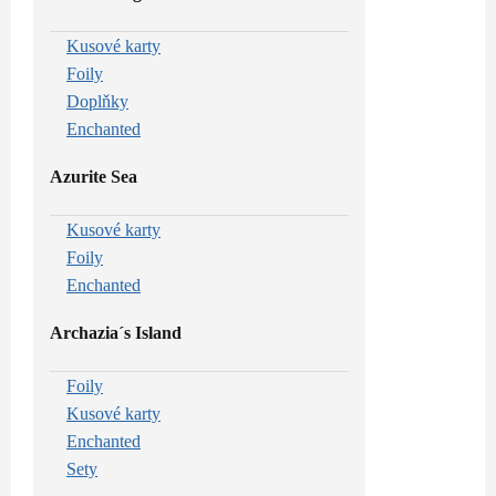
Kusové karty
Foily
Doplňky
Enchanted
Azurite Sea
Kusové karty
Foily
Enchanted
Archazia´s Island
Foily
Kusové karty
Enchanted
Sety