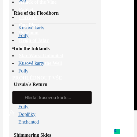
Attack of the Vine
Fabled
Rise of the Floodborn
Lorcana
One Piece
Kusové karty
Pokémon
Foily
Reign of Jafar
Riftbound
Into the Inklands
Star Wars: Unlimited
Whispers in the Well
Kusové karty
Foily
PROHLÉDNOUT VŠE
Ursula´s Return
Search
...
Kusové karty
Foily
Doplňky
Enchanted
0
Shimmering Skies