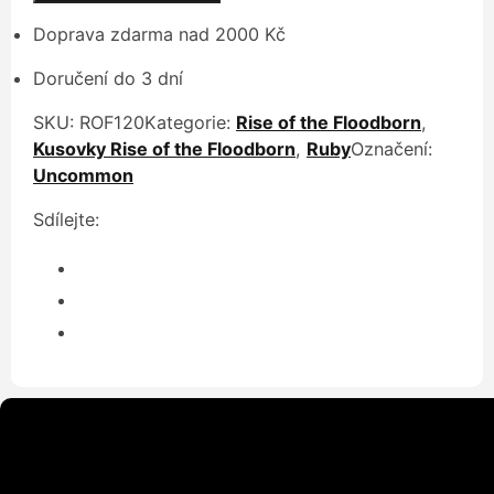
Sensing
Weakness
Doprava zdarma nad 2000 Kč
množství
Doručení do 3 dní
SKU:
ROF120
Kategorie:
Rise of the Floodborn
,
Kusovky Rise of the Floodborn
,
Ruby
Označení:
Uncommon
Sdílejte: