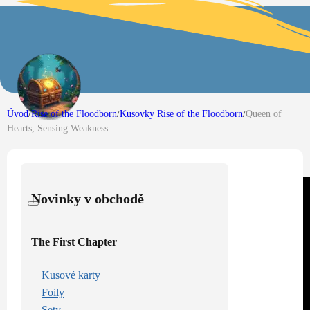
Úvod
/
Rise of the Floodborn
/
Kusovky Rise of the Floodborn
/
Queen of
Hearts, Sensing Weakness
Novinky v obchodě
The First Chapter
Kusové karty
Foily
Sety