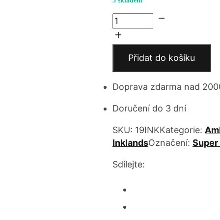
5 skladem
Pongo,
Determined
Father
množství
Přidat do košíku
Doprava zdarma nad 200
Doručení do 3 dní
SKU:
19INK
Kategorie:
Am
Inklands
Označení:
Super
Sdílejte: