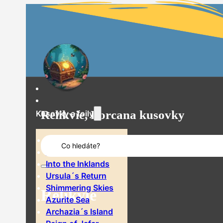
Relikvie, Lorcana kusovky
Kusovky a foily
Search
The First Chapter
...
Rise of the Floodborn
Into the Inklands
Ursula´s Return
Shimmering Skies
Relikvie
Azurite Sea
Archazia´s Island