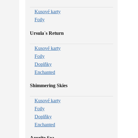
Kusové karty
Foily
Ursula´s Return
Kusové karty
Foily
Doplňky
Enchanted
Shimmering Skies
Kusové karty
Foily
Doplňky
Enchanted
Azurite Sea