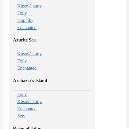
Kusové karty
Foily
Doplňky
Enchanted
Azurite Sea
Kusové karty
Foily
Enchanted
Archazia´s Island
Foily
Kusové karty
Enchanted
Sety
Reign of Jafar