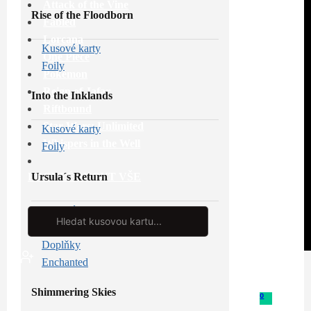
Attack of the Vine
Rise of the Floodborn
Fabled
Lorcana
Kusové karty
One Piece
Foily
Pokémon
Reign of Jafar
Into the Inklands
Riftbound
Star Wars: Unlimited
Kusové karty
Whispers in the Well
Foily
Ursula´s Return
PROHLÉDNOUT VŠE
Kusové karty
Search
...
Foily
Doplňky
Enchanted
Shimmering Skies
0