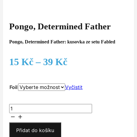
Pongo, Determined Father
Pongo, Determined Father: kusovka ze setu Fabled
Rozpětí
15
Kč
–
39
Kč
cen:
Foil
Vyčistit
15 Kč
až
Pongo,
Determined
39 Kč
Father
množství
Přidat do košíku