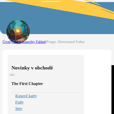
Úvod
/
Fabled
/
Kusovky Fabled
/
Pongo, Determined Father
Novinky v obchodě
The First Chapter
Kusové karty
Foily
Sety