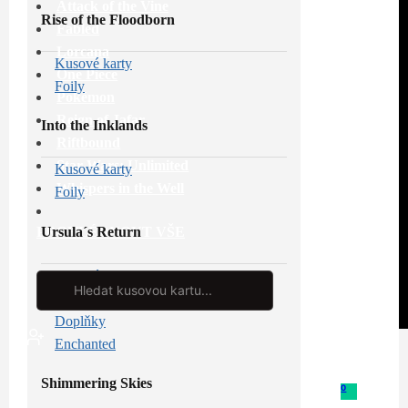
Attack of the Vine
Rise of the Floodborn
Fabled
Lorcana
Kusové karty
One Piece
Foily
Pokémon
Reign of Jafar
Into the Inklands
Riftbound
Star Wars: Unlimited
Kusové karty
Whispers in the Well
Foily
Ursula´s Return
PROHLÉDNOUT VŠE
Kusové karty
Search
...
Foily
Doplňky
Enchanted
Shimmering Skies
0