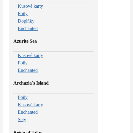
Kusové karty
Foily
Doplňky
Enchanted
Azurite Sea
Kusové karty
Foily
Enchanted
Archazia´s Island
Foily
Kusové karty
Enchanted
Sety
Reign of Jafar