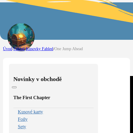
Úvod
/
Fabled
/
Kusovky Fabled
/
One Jump Ahead
Novinky v obchodě
The First Chapter
Kusové karty
Foily
Sety