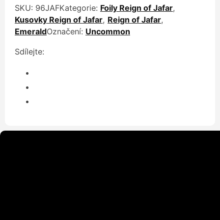
SKU:
96JAF
Kategorie:
Foily Reign of Jafar
,
Kusovky Reign of Jafar
,
Reign of Jafar
,
Emerald
Označení:
Uncommon
Sdílejte: