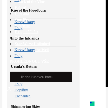
Attack of the Vine
Fabled
Rise of the Floodborn
Lorcana
One Piece
Kusové karty
Pokémon
Foily
Reign of Jafar
Riftbound
Into the Inklands
Star Wars: Unlimited
Whispers in the Well
Kusové karty
Foily
PROHLÉDNOUT VŠE
Ursula´s Return
Search
...
Kusové karty
Foily
Doplňky
Enchanted
0
Shimmering Skies