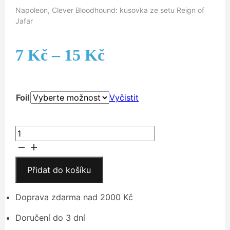
Napoleon, Clever Bloodhound: kusovka ze setu Reign of
Jafar
Rozpětí
7
Kč
–
15
Kč
cen:
Foil
Vyčistit
7 Kč
až
Napoleon,
Clever
15 Kč
Bloodhound
množství
Přidat do košíku
Doprava zdarma nad 2000 Kč
Doručení do 3 dní