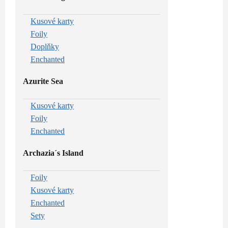
Kusové karty
Foily
Doplňky
Enchanted
Azurite Sea
Kusové karty
Foily
Enchanted
Archazia´s Island
Foily
Kusové karty
Enchanted
Sety