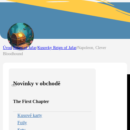
Úvod
/
Reign of Jafar
/
Kusovky Reign of Jafar
/
Napoleon, Clever
Bloodhound
Novinky v obchodě
The First Chapter
Kusové karty
Foily
Sety