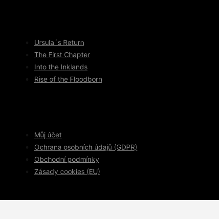
Ursula´s Return
The First Chapter
Into the Inklands
Rise of the Floodborn
Můj účet
Ochrana osobních údajů (GDPR)
Obchodní podmínky
Zásady cookies (EU)