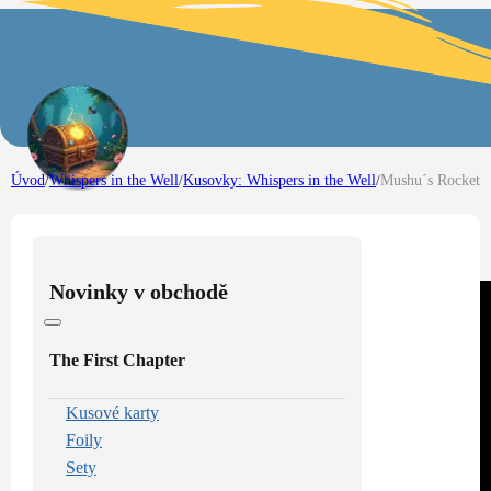
Úvod
/
Whispers in the Well
/
Kusovky: Whispers in the Well
/
Mushu´s Rocket
Novinky v obchodě
The First Chapter
Kusové karty
Foily
Sety