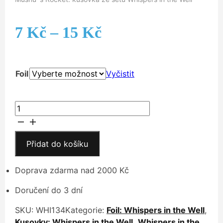
Rozpětí
7
Kč
–
15
Kč
cen:
Foil
Vyčistit
7 Kč
až
Mushu
´s
15 Kč
Rocket
množství
Přidat do košíku
Doprava zdarma nad 2000 Kč
Doručení do 3 dní
SKU:
WHI134
Kategorie:
Foil: Whispers in the Well
,
Kusovky: Whispers in the Well
,
Whispers in the