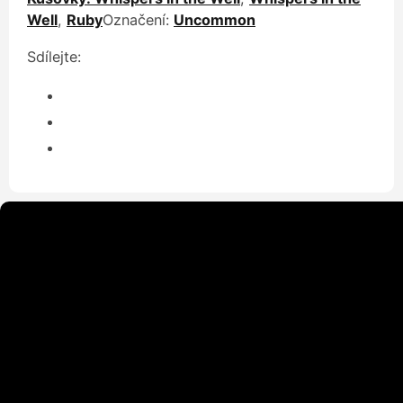
Well
,
Ruby
Označení:
Uncommon
Sdílejte: