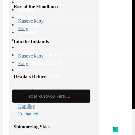
Attack of the Vine
Rise of the Floodborn
Fabled
Lorcana
Kusové karty
One Piece
Foily
Pokémon
Reign of Jafar
Into the Inklands
Riftbound
Star Wars: Unlimited
Kusové karty
Whispers in the Well
Foily
Ursula´s Return
PROHLÉDNOUT VŠE
Kusové karty
Search
...
Foily
Doplňky
Enchanted
Shimmering Skies
0