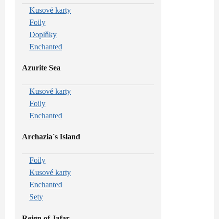
Kusové karty
Foily
Doplňky
Enchanted
Azurite Sea
Kusové karty
Foily
Enchanted
Archazia´s Island
Foily
Kusové karty
Enchanted
Sety
Reign of Jafar