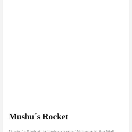
Mushu´s Rocket
Mushu´s Rocket: kusovka ze setu Whispers in the Well