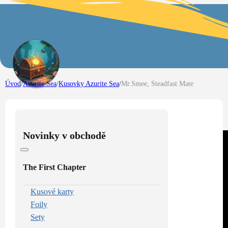
Úvod
/
Azurite Sea
/
Kusovky Azurite Sea
/
Mr.Smee, Steadfast Mate
Novinky v obchodě
The First Chapter
Kusové karty
Foily
Sety