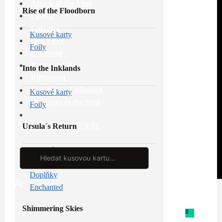
Attack of the Vine
Rise of the Floodborn
Fabled
Lorcana
Kusové karty
One Piece
Foily
Pokémon
Reign of Jafar
Into the Inklands
Riftbound
Star Wars: Unlimited
Kusové karty
Whispers in the Well
Foily
Ursula´s Return
PROHLÉDNOUT VŠE
Kusové karty
Search
...
Foily
Doplňky
Enchanted
Shimmering Skies
0