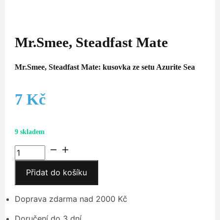
Mr.Smee, Steadfast Mate
Mr.Smee, Steadfast Mate: kusovka ze setu Azurite Sea
7
Kč
9 skladem
Mr.Smee,
Steadfast
Přidat do košíku
Mate
množství
Doprava zdarma nad 2000 Kč
Doručení do 3 dní