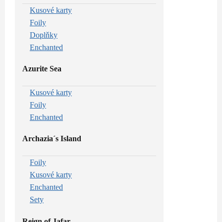
Kusové karty
Foily
Doplňky
Enchanted
Azurite Sea
Kusové karty
Foily
Enchanted
Archazia´s Island
Foily
Kusové karty
Enchanted
Sety
Reign of Jafar