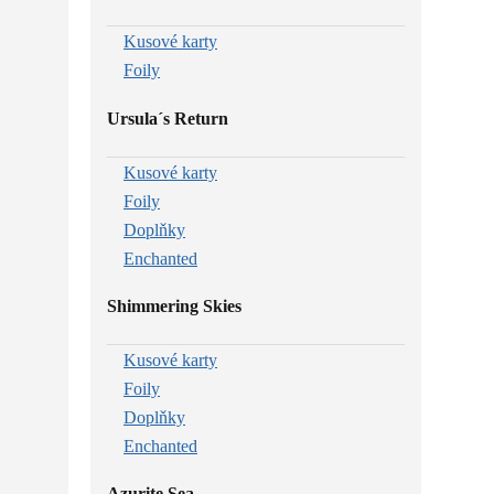
Kusové karty
Foily
Ursula´s Return
Kusové karty
Foily
Doplňky
Enchanted
Shimmering Skies
Kusové karty
Foily
Doplňky
Enchanted
Azurite Sea