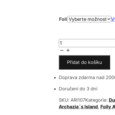
cen
Foil
7 
V
až
Mr.Smee,
19
Efficient
Captain
množství
Přidat do košíku
Doprava zdarma nad 200
Doručení do 3 dní
SKU:
ARI107
Kategorie:
Du
Archazia´s Island
,
Foily 