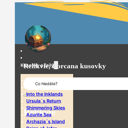
Relikvie, Lorcana kusovky
Kusovky a foily
Search
The First Chapter
...
Rise of the Floodborn
Into the Inklands
Ursula´s Return
Shimmering Skies
Relikvie
Azurite Sea
Archazia´s Island