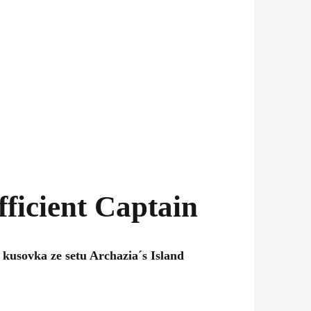
ficient Captain
 kusovka ze setu Archazia´s Island
pětí