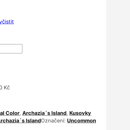
:
Kč
yčistit
 Kč
0 Kč
al Color
,
Archazia´s Island
,
Kusovky
Archazia´s Island
Označení:
Uncommon