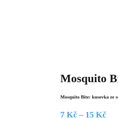
Mosquito B
Mosquito Bite: kusovka ze s
Roz
7
Kč
–
15
Kč