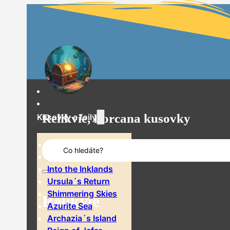
Relikvie, Lorcana kusovky
Kusovky a foily
Search
The First Chapter
...
Rise of the Floodborn
Into the Inklands
Ursula´s Return
Shimmering Skies
Relikvie
Azurite Sea
Archazia´s Island