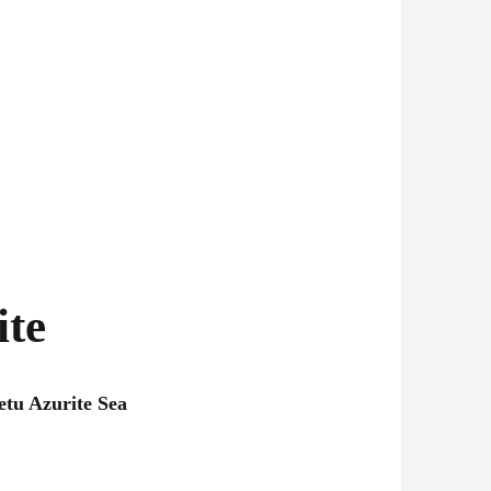
ite
etu Azurite Sea
pětí