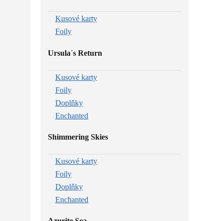
Kusové karty
Foily
Ursula´s Return
Kusové karty
Foily
Doplňky
Enchanted
Shimmering Skies
Kusové karty
Foily
Doplňky
Enchanted
Azurite Sea