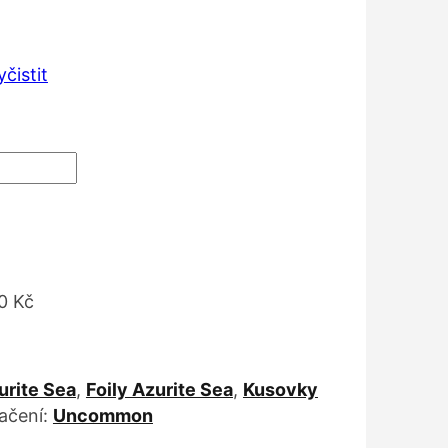
:
Kč
yčistit
 Kč
0 Kč
urite Sea
,
Foily Azurite Sea
,
Kusovky
ačení:
Uncommon