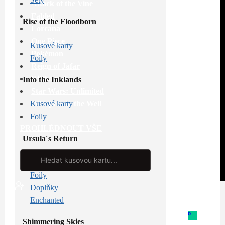
Attack of the Vine
Fabled
Rise of the Floodborn
Lorcana
One Piece
Kusové karty
Pokémon
Foily
Reign of Jafar
Riftbound
Into the Inklands
Star Wars: Unlimited
Whispers in the Well
Kusové karty
Foily
PROHLÉDNOUT VŠE
Ursula´s Return
Search
...
Kusové karty
Foily
Doplňky
Enchanted
0
Shimmering Skies