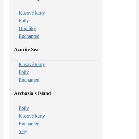
Kusové karty
Foily
Doplňky
Enchanted
Azurite Sea
Kusové karty
Foily
Enchanted
Archazia´s Island
Foily
Kusové karty
Enchanted
Sety