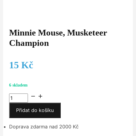
Minnie Mouse, Musketeer
Champion
15
Kč
6 skladem
Minnie
Mouse,
Přidat do košíku
Musketeer
Champion
množství
Doprava zdarma nad 2000 Kč