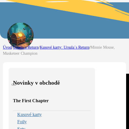
Úvod
/
Ursula´s Return
/
Kusové karty: Ursula´s Return
/
Minnie Mouse,
Musketeer Champion
Novinky v obchodě
The First Chapter
Kusové karty
Foily
Sety