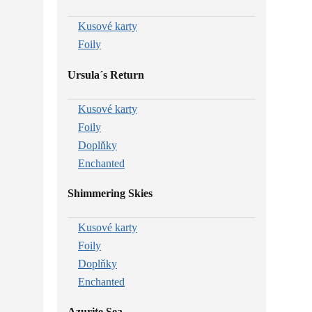
Kusové karty
Foily
Ursula´s Return
Kusové karty
Foily
Doplňky
Enchanted
Shimmering Skies
Kusové karty
Foily
Doplňky
Enchanted
Azurite Sea