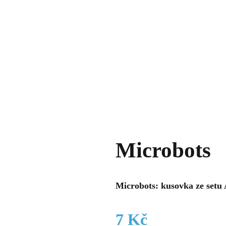
Microbots
Microbots: kusovka ze setu 
7
Kč