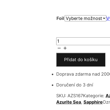
Foil
V
Microbots
množství
Přidat do košíku
Doprava zdarma nad 200
Doručení do 3 dní
SKU:
AZS167
Kategorie:
A
Azurite Sea
,
Sapphire
Ozn