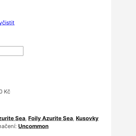
yčistit
0 Kč
zurite Sea
,
Foily Azurite Sea
,
Kusovky
ačení:
Uncommon