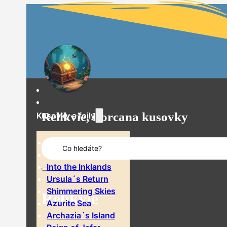
Relikvie, Lorcana kusovky
Kusovky a foily
Search
The First Chapter
...
Rise of the Floodborn
Into the Inklands
Ursula´s Return
Shimmering Skies
Relikvie
Azurite Sea
Archazia´s Island