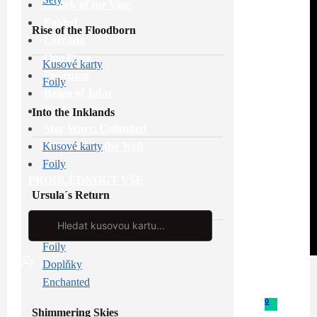
Attack of the Vine
Fabled
Rise of the Floodborn
Lorcana
One Piece
Kusové karty
Pokémon
Foily
Reign of Jafar
Riftbound
Into the Inklands
Star Wars: Unlimited
Whispers in the Well
Kusové karty
Foily
PROHLÉDNOUT VŠE
Ursula´s Return
Search
...
Kusové karty
Foily
Doplňky
Enchanted
0
Shimmering Skies