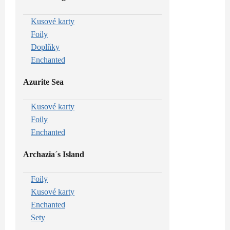
Kusové karty
Foily
Doplňky
Enchanted
Azurite Sea
Kusové karty
Foily
Enchanted
Archazia´s Island
Foily
Kusové karty
Enchanted
Sety