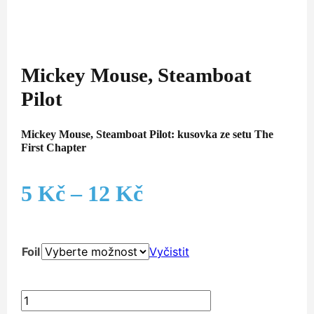
Mickey Mouse, Steamboat
Pilot
Mickey Mouse, Steamboat Pilot: kusovka ze setu The
First Chapter
Rozpětí
5
Kč
–
12
Kč
cen:
Foil
Vyčistit
5 Kč
až
Mickey