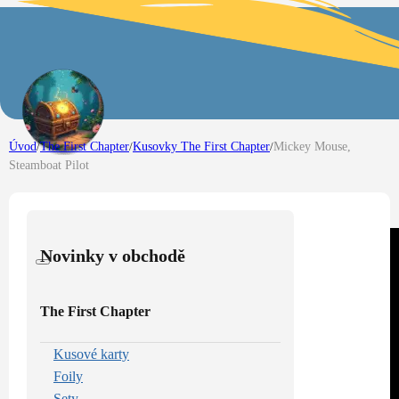
Úvod
/
The First Chapter
/
Kusovky The First Chapter
/
Mickey Mouse,
Steamboat Pilot
Novinky v obchodě
The First Chapter
Kusové karty
Foily
Sety