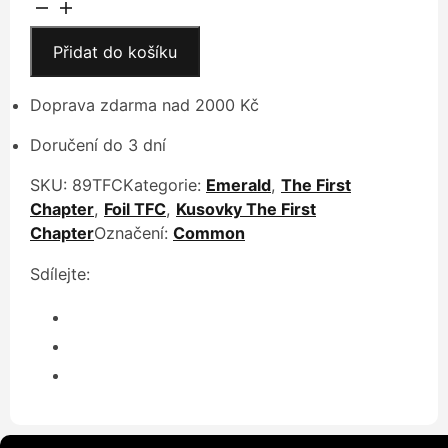
Mouse,
12 Kč
Steamboat
Pilot
Přidat do košíku
množství
Doprava zdarma nad 2000 Kč
Doručení do 3 dní
SKU:
89TFC
Kategorie:
Emerald
,
The First
Chapter
,
Foil TFC
,
Kusovky The First
Chapter
Označení:
Common
Sdílejte: