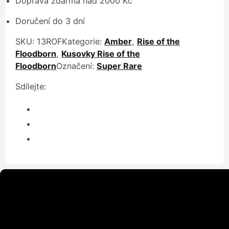
Doprava zdarma nad 2000 Kč
Doručení do 3 dní
SKU:
13ROF
Kategorie:
Amber
,
Rise of the
Floodborn
,
Kusovky Rise of the
Floodborn
Označení:
Super Rare
Sdílejte: