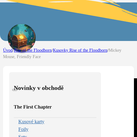
Úvod
/
Rise of the Floodborn
/
Kusovky Rise of the Floodborn
/
Mickey
Mouse, Friendly Face
Novinky v obchodě
The First Chapter
Kusové karty
Foily
Sety