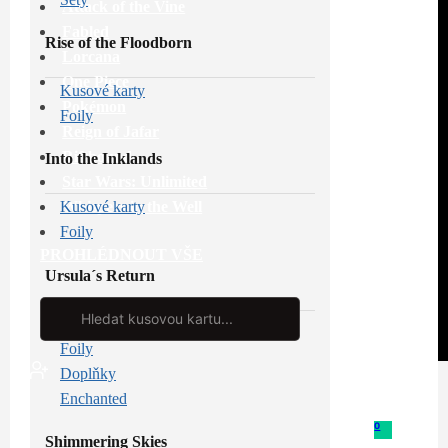
Attack of the Vine
Fabled
Rise of the Floodborn
Lorcana
One Piece
Kusové karty
Pokémon
Foily
Reign of Jafar
Riftbound
Into the Inklands
Star Wars: Unlimited
Whispers in the Well
Kusové karty
Foily
PROHLÉDNOUT VŠE
Ursula´s Return
Search
...
Kusové karty
Foily
Doplňky
Enchanted
0
Shimmering Skies