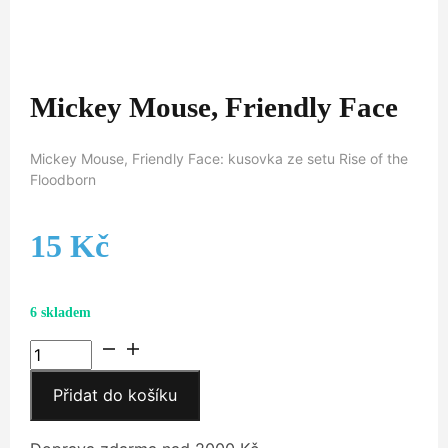
Mickey Mouse, Friendly Face
Mickey Mouse, Friendly Face: kusovka ze setu Rise of the
Floodborn
15
Kč
6 skladem
Mickey
Mouse,
Přidat do košíku
Friendly
Face
množství