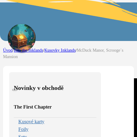
Úvod
/
Into the Inklands
/
Kusovky Inklands
/
McDuck Manor, Scrooge´s
Mansion
Novinky v obchodě
The First Chapter
Kusové karty
Foily
Sety