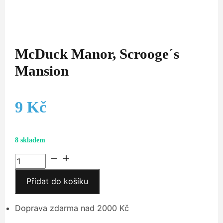
McDuck Manor, Scrooge´s
Mansion
9
Kč
8 skladem
McDuck
Manor,
Přidat do košíku
Scrooge
´s
Mansion
Doprava zdarma nad 2000 Kč
množství