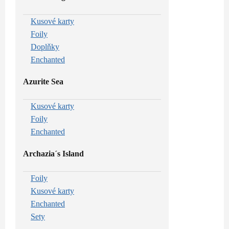
Kusové karty
Foily
Doplňky
Enchanted
Azurite Sea
Kusové karty
Foily
Enchanted
Archazia´s Island
Foily
Kusové karty
Enchanted
Sety