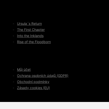
Ursula´s Return
The First Chapter
Into the Inklands
Rise of the Floodborn
Můj účet
Ochrana osobních údajů (GDPR)
Obchodní podmínky
Zásady cookies (EU)