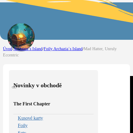
Úvod
/
Archazia´s Island
/
Foily Archazia´s Island
/
Mad Hatter, Unruly
Eccentric
Novinky v obchodě
The First Chapter
Kusové karty
Foily
Sety