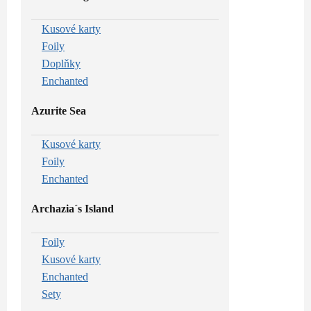
Kusové karty
Foily
Doplňky
Enchanted
Azurite Sea
Kusové karty
Foily
Enchanted
Archazia´s Island
Foily
Kusové karty
Enchanted
Sety