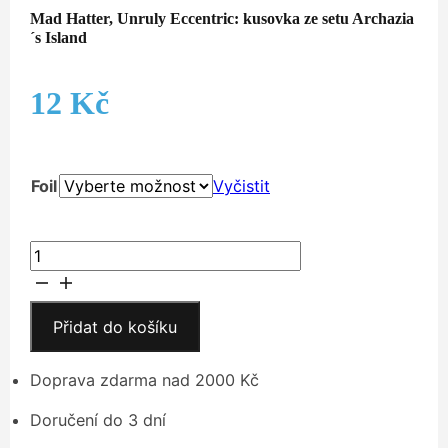
Mad Hatter, Unruly Eccentric: kusovka ze setu Archazia
´s Island
12
Kč
Foil
Vyčistit
Mad
Hatter,
Unruly
Eccentric
Přidat do košíku
množství
Doprava zdarma nad 2000 Kč
Doručení do 3 dní