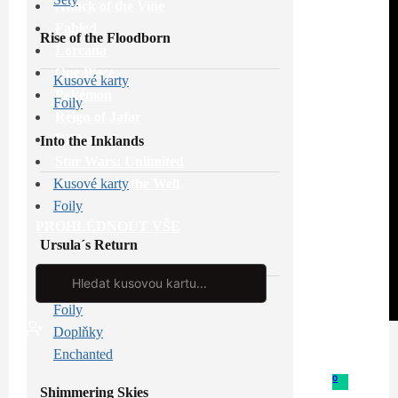
Attack of the Vine
Fabled
Rise of the Floodborn
Lorcana
One Piece
Kusové karty
Pokémon
Foily
Reign of Jafar
Riftbound
Into the Inklands
Star Wars: Unlimited
Whispers in the Well
Kusové karty
Foily
PROHLÉDNOUT VŠE
Ursula´s Return
Search
...
Kusové karty
Foily
Doplňky
Enchanted
0
Shimmering Skies