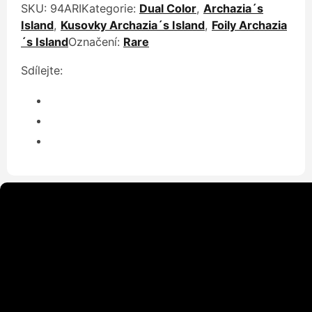
SKU:
94ARI
Kategorie:
Dual Color
,
Archazia´s
Island
,
Kusovky Archazia´s Island
,
Foily Archazia
´s Island
Označení:
Rare
Sdílejte: