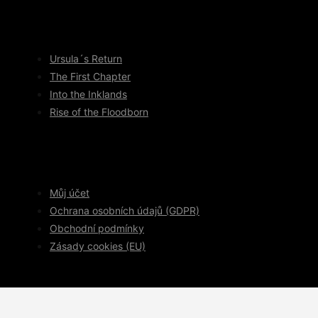
Ursula´s Return
The First Chapter
Into the Inklands
Rise of the Floodborn
Můj účet
Ochrana osobních údajů (GDPR)
Obchodní podmínky
Zásady cookies (EU)