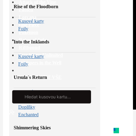
Attack of the Vine
Rise of the Floodborn
Fabled
Lorcana
Kusové karty
One Piece
Foily
Pokémon
Reign of Jafar
Into the Inklands
Riftbound
Star Wars: Unlimited
Kusové karty
Whispers in the Well
Foily
Ursula´s Return
PROHLÉDNOUT VŠE
Kusové karty
Search
...
Foily
Doplňky
Enchanted
Shimmering Skies
0