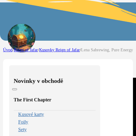
Úvod
/
Reign of Jafar
/
Kusovky Reign of Jafar
/
Lena Sabrewing, Pure Energy
Novinky v obchodě
The First Chapter
Kusové karty
Foily
Sety