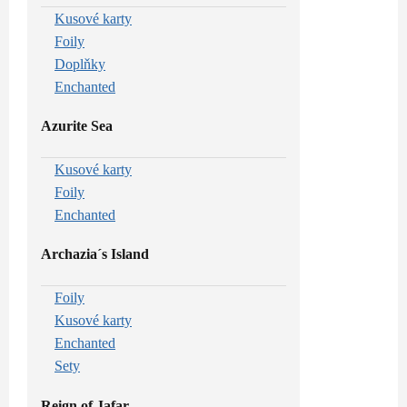
Kusové karty
Foily
Doplňky
Enchanted
Azurite Sea
Kusové karty
Foily
Enchanted
Archazia´s Island
Foily
Kusové karty
Enchanted
Sety
Reign of Jafar