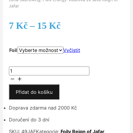
Jafar
Rozpětí
7
Kč
–
15
Kč
cen:
Foil
Vyčistit
7 Kč
až
Lena
Sabrewing,
15 Kč
Pure
Energy
Přidat do košíku
množství
Doprava zdarma nad 2000 Kč
Doručení do 3 dní
SKU:
49JAF
Kategorie:
Foily Reign of Jafar
,