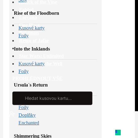
Attack of the Vine
Fabled
Rise of the Floodborn
Lorcana
One Piece
Kusové karty
Pokémon
Foily
Reign of Jafar
Riftbound
Into the Inklands
Star Wars: Unlimited
Whispers in the Well
Kusové karty
Foily
PROHLÉDNOUT VŠE
Ursula´s Return
Search
...
Kusové karty
Foily
Doplňky
Enchanted
0
Shimmering Skies