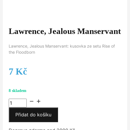
Lawrence, Jealous Manservant
Lawrence, Jealous Manservant: kusovka ze setu Rise of
the Floodborn
7
Kč
8 skladem
Lawrence,
Jealous
Přidat do košíku
Manservant
množství