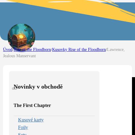
Úvod
/
Rise of the Floodborn
/
Kusovky Rise of the Floodborn
/
Lawrence,
Jealous Manservant
Novinky v obchodě
The First Chapter
Kusové karty
Foily
Sety