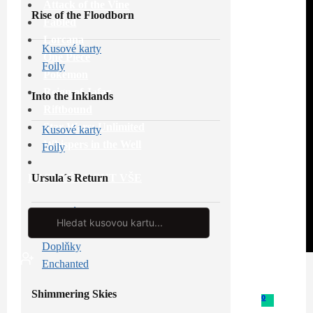
Attack of the Vine
Rise of the Floodborn
Fabled
Lorcana
Kusové karty
One Piece
Foily
Pokémon
Reign of Jafar
Into the Inklands
Riftbound
Star Wars: Unlimited
Kusové karty
Whispers in the Well
Foily
Ursula´s Return
PROHLÉDNOUT VŠE
Kusové karty
Search
...
Foily
Doplňky
Enchanted
Shimmering Skies
0