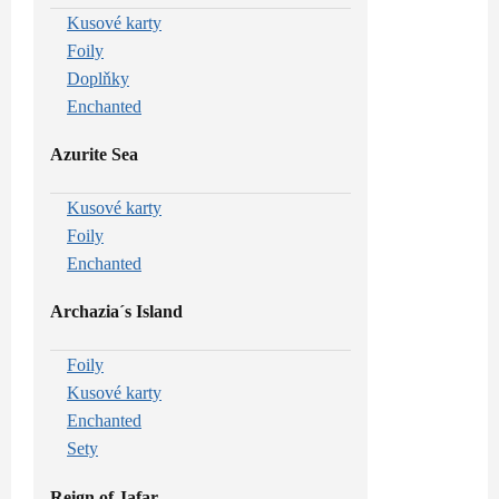
Kusové karty
Foily
Doplňky
Enchanted
Azurite Sea
Kusové karty
Foily
Enchanted
Archazia´s Island
Foily
Kusové karty
Enchanted
Sety
Reign of Jafar