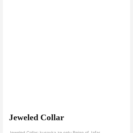
Jeweled Collar
Jeweled Collar: kusovka ze setu Reign of Jafar