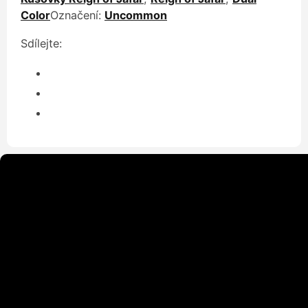
Color
Označení:
Uncommon
Sdílejte: