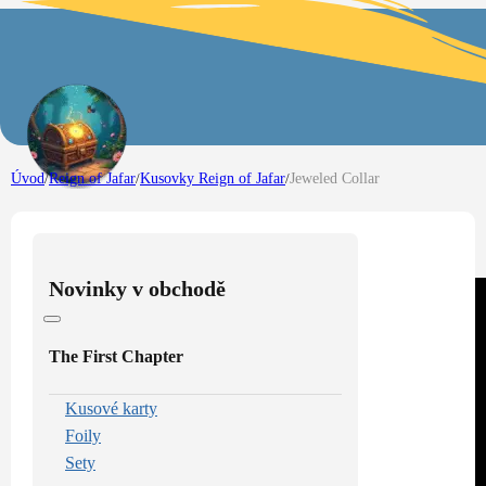
Úvod
/
Reign of Jafar
/
Kusovky Reign of Jafar
/
Jeweled Collar
Novinky v obchodě
The First Chapter
Kusové karty
Foily
Sety