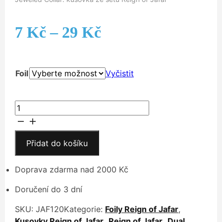
Rozpětí
7
Kč
–
29
Kč
cen:
Foil
Vyčistit
7 Kč
až
Jeweled
Collar
29 Kč
množství
Přidat do košíku
Doprava zdarma nad 2000 Kč
Doručení do 3 dní
SKU:
JAF120
Kategorie:
Foily Reign of Jafar
,
Kusovky Reign of Jafar
,
Reign of Jafar
,
Dual