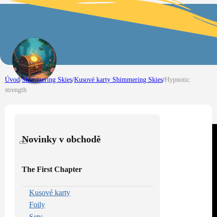
Úvod
/
Shimmering Skies
/
Kusové karty Shimmering Skies
/
Hypnotic
strength
Novinky v obchodě
The First Chapter
Kusové karty
Foily
Sety