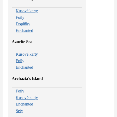
Kusové karty
Foily
Doplňky
Enchanted
Azurite Sea
Kusové karty
Foily
Enchanted
Archazia´s Island
Foily
Kusové karty
Enchanted
Sety