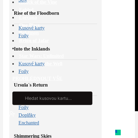
Attack of the Vine
Fabled
Rise of the Floodborn
Lorcana
One Piece
Kusové karty
Pokémon
Foily
Reign of Jafar
Riftbound
Into the Inklands
Star Wars: Unlimited
Whispers in the Well
Kusové karty
Foily
PROHLÉDNOUT VŠE
Ursula´s Return
Search
...
Kusové karty
Foily
Doplňky
Enchanted
0
Shimmering Skies