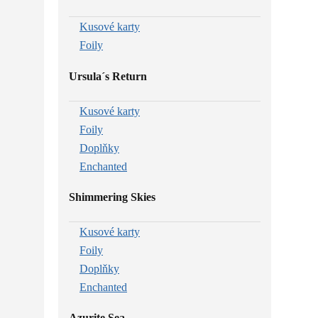
Kusové karty
Foily
Ursula´s Return
Kusové karty
Foily
Doplňky
Enchanted
Shimmering Skies
Kusové karty
Foily
Doplňky
Enchanted
Azurite Sea