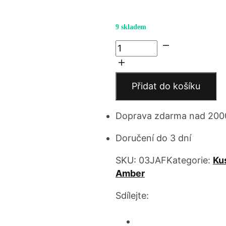
9 skladem
Huey,
Reliable
Leader
množství
Přidat do košíku
Doprava zdarma nad 200
Doručení do 3 dní
SKU:
03JAF
Kategorie:
Ku
Amber
Sdílejte: