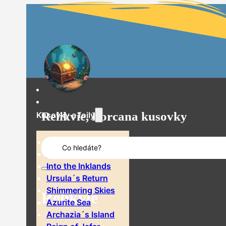
Relikvie, Lorcana kusovky
Kusovky a foily
Search
The First Chapter
...
Rise of the Floodborn
Into the Inklands
Ursula´s Return
Shimmering Skies
Relikvie
Azurite Sea
Archazia´s Island