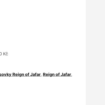
0 Kč
sovky Reign of Jafar
,
Reign of Jafar
,