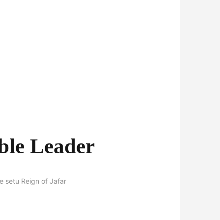
ble Leader
e setu Reign of Jafar