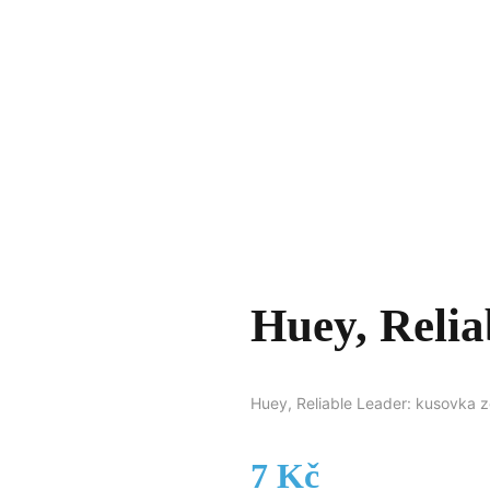
Huey, Relia
Huey, Reliable Leader: kusovka z
7
Kč