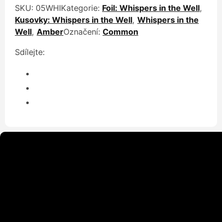
SKU:
05WHI
Kategorie:
Foil: Whispers in the Well
,
Kusovky: Whispers in the Well
,
Whispers in the
Well
,
Amber
Označení:
Common
Sdílejte: