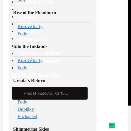
Attack of the Vine
Fabled
Rise of the Floodborn
Lorcana
One Piece
Kusové karty
Pokémon
Foily
Reign of Jafar
Riftbound
Into the Inklands
Star Wars: Unlimited
Whispers in the Well
Kusové karty
Foily
PROHLÉDNOUT VŠE
Ursula´s Return
Search
...
Kusové karty
Foily
Doplňky
Enchanted
0
Shimmering Skies