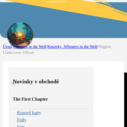
Úvod
/
Whispers in the Well
/
Kusovky: Whispers in the Well
/
Higgins,
Undercover Officer
Novinky v obchodě
The First Chapter
Kusové karty
Foily
Sety