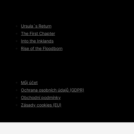
Ursula´s Return
The First Chapter
Into the Inklands
Rise of the Floodborn
Můj účet
Ochrana osobních údajů (GDPR)
Obchodní podmínky
Zásady cookies (EU)