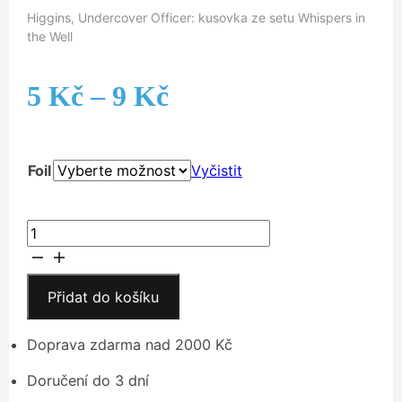
Higgins, Undercover Officer: kusovka ze setu Whispers in
the Well
Rozpětí
5
Kč
–
9
Kč
cen:
Foil
Vyčistit
5 Kč
až
Higgins,
Undercover
9 Kč
Officer
množství
Přidat do košíku
Doprava zdarma nad 2000 Kč
Doručení do 3 dní