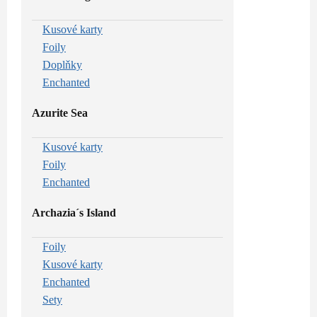
Kusové karty
Foily
Doplňky
Enchanted
Azurite Sea
Kusové karty
Foily
Enchanted
Archazia´s Island
Foily
Kusové karty
Enchanted
Sety