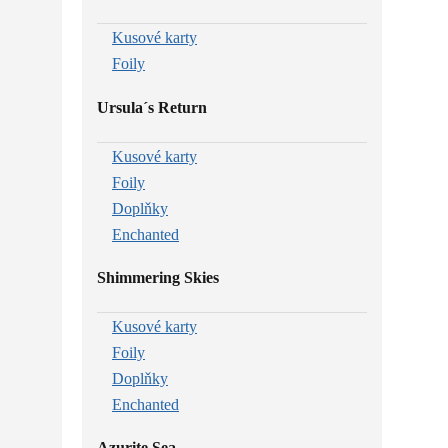
Kusové karty
Foily
Ursula´s Return
Kusové karty
Foily
Doplňky
Enchanted
Shimmering Skies
Kusové karty
Foily
Doplňky
Enchanted
Azurite Sea