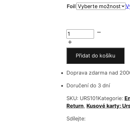
Foil
5 
V
až
Hidden
15
Cove,
Tranquil
Haven
Přidat do košíku
množství
Doprava zdarma nad 200
Doručení do 3 dní
SKU:
URS101
Kategorie:
E
Return
,
Kusové karty: Ur
Sdílejte: