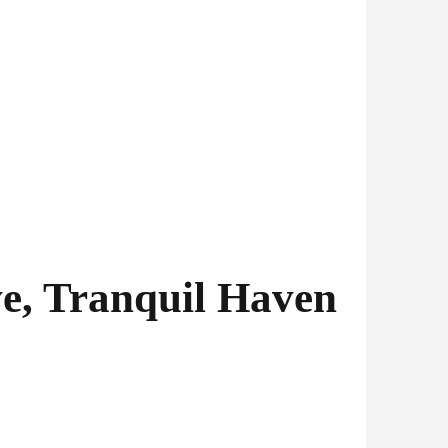
e, Tranquil Haven
pětí
: