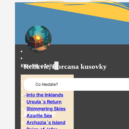
Relikvie, Lorcana kusovky
Kusovky a foily
Search
The First Chapter
...
Rise of the Floodborn
Into the Inklands
Ursula´s Return
Shimmering Skies
Relikvie
Azurite Sea
Archazia´s Island