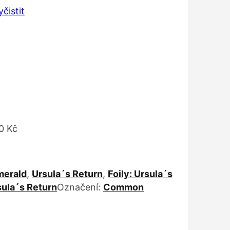
Kč
yčistit
 Kč
0 Kč
merald
,
Ursula´s Return
,
Foily: Ursula´s
sula´s Return
Označení:
Common