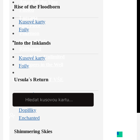
Attack of the Vine
Rise of the Floodborn
Fabled
Lorcana
Kusové karty
One Piece
Foily
Pokémon
Reign of Jafar
Into the Inklands
Riftbound
Star Wars: Unlimited
Kusové karty
Whispers in the Well
Foily
Ursula´s Return
PROHLÉDNOUT VŠE
Kusové karty
Search
...
Foily
Doplňky
Enchanted
Shimmering Skies
0