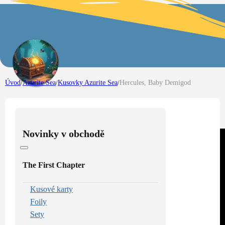
Úvod
/
Azurite Sea
/
Kusovky Azurite Sea
/
Hercules, Baby Demigod
Novinky v obchodě
The First Chapter
Kusové karty
Foily
Sety