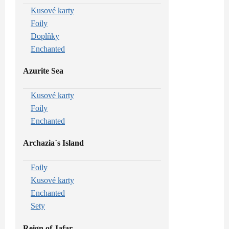
Kusové karty
Foily
Doplňky
Enchanted
Azurite Sea
Kusové karty
Foily
Enchanted
Archazia´s Island
Foily
Kusové karty
Enchanted
Sety
Reign of Jafar