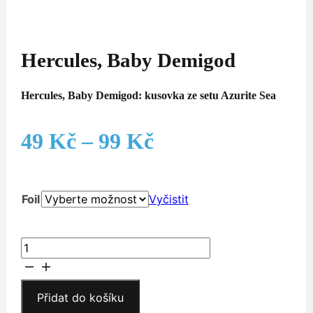
Hercules, Baby Demigod
Hercules, Baby Demigod: kusovka ze setu Azurite Sea
Rozpětí
49
Kč
–
99
Kč
cen:
Foil
Vyčistit
49 Kč
až
Hercules,
Baby
99 Kč
Demigod
množství
Přidat do košíku