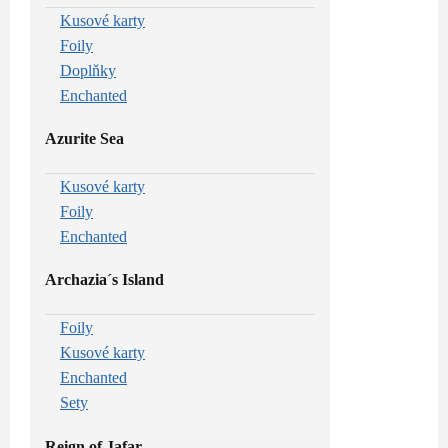
Kusové karty
Foily
Doplňky
Enchanted
Azurite Sea
Kusové karty
Foily
Enchanted
Archazia´s Island
Foily
Kusové karty
Enchanted
Sety
Reign of Jafar