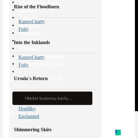
Attack of the Vine
Rise of the Floodborn
Fabled
Lorcana
Kusové karty
One Piece
Foily
Pokémon
Reign of Jafar
Into the Inklands
Riftbound
Star Wars: Unlimited
Kusové karty
Whispers in the Well
Foily
Ursula´s Return
PROHLÉDNOUT VŠE
Kusové karty
Search
...
Foily
Doplňky
Enchanted
Shimmering Skies
0