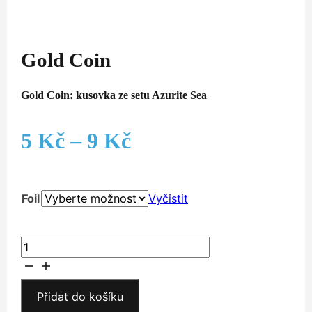
Gold Coin
Gold Coin: kusovka ze setu Azurite Sea
Rozpětí
5
Kč
–
9
Kč
cen:
Foil
Vyčistit
5 Kč
až
Gold
Coin
9 Kč
množství
Přidat do košíku