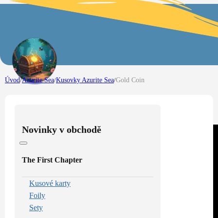
Úvod
/
Azurite Sea
/
Kusovky Azurite Sea
/
Gold Coin
Novinky v obchodě
The First Chapter
Kusové karty
Foily
Sety