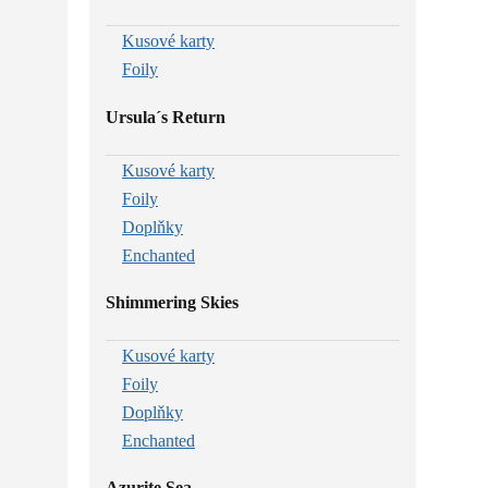
Kusové karty
Foily
Ursula´s Return
Kusové karty
Foily
Doplňky
Enchanted
Shimmering Skies
Kusové karty
Foily
Doplňky
Enchanted
Azurite Sea