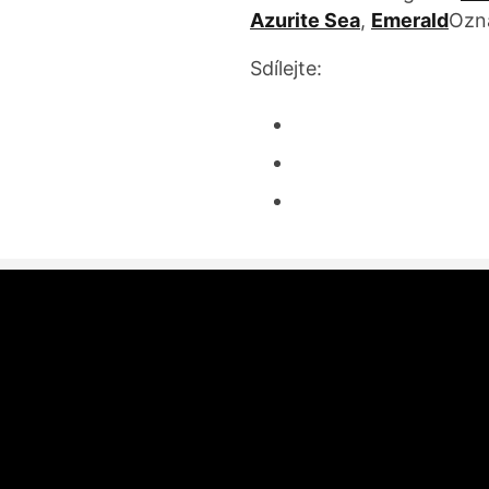
Azurite Sea
,
Emerald
Ozn
Sdílejte: