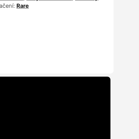
ačení:
Rare