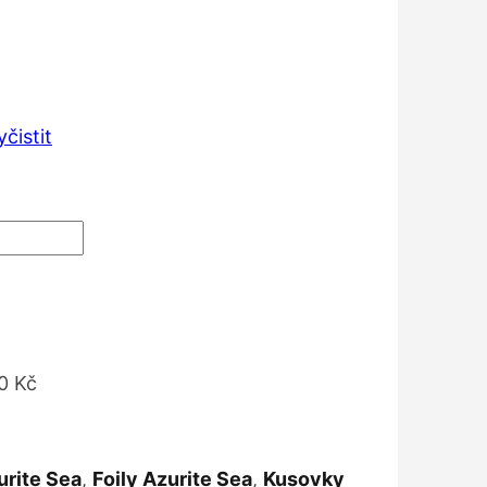
zpětí
n:
9 Kč
yčistit
9 Kč
0 Kč
urite Sea
,
Foily Azurite Sea
,
Kusovky