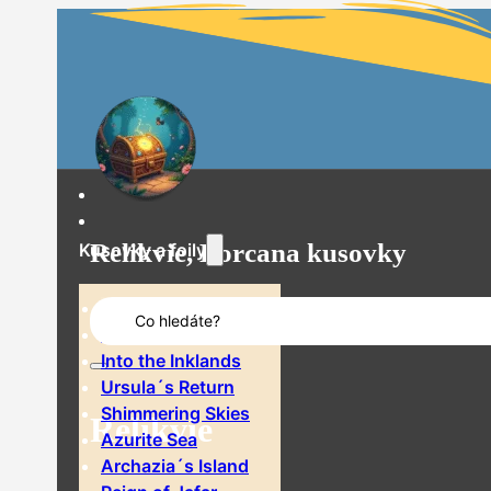
Relikvie, Lorcana kusovky
Kusovky a foily
Search
The First Chapter
...
Rise of the Floodborn
Into the Inklands
Ursula´s Return
Shimmering Skies
Relikvie
Azurite Sea
Archazia´s Island