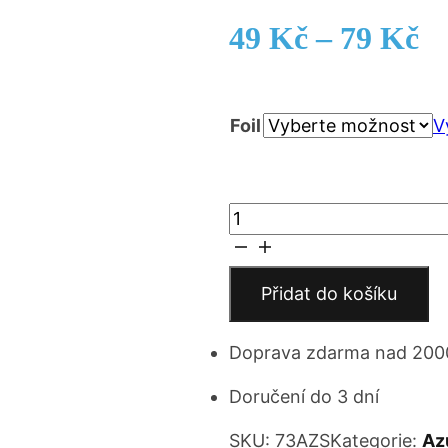
Ro
49
Kč
–
79
Kč
ce
Foil
4
V
až
Go
7
Go
Tomago,
Darting
Přidat do košíku
Dynamo
množství
Doprava zdarma nad 200
Doručení do 3 dní
SKU:
73AZS
Kategorie:
Az