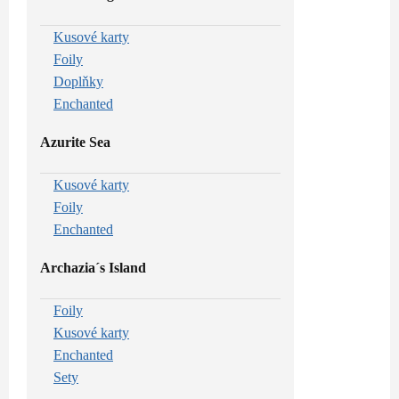
Kusové karty
Foily
Doplňky
Enchanted
Azurite Sea
Kusové karty
Foily
Enchanted
Archazia´s Island
Foily
Kusové karty
Enchanted
Sety