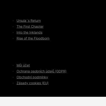
Ursula´s Return
The First Chapter
Into the Inklands
Rise of the Floodborn
Můj účet
Ochrana osobních údajů (GDPR)
Obchodní podmínky
Zásady cookies (EU)