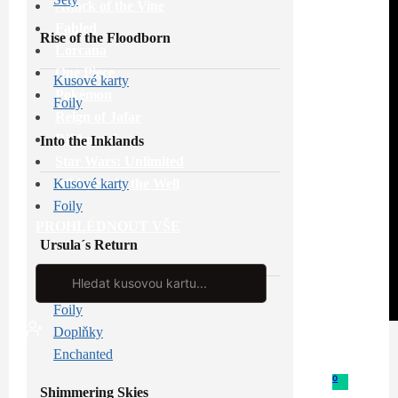
Attack of the Vine
Fabled
Rise of the Floodborn
Lorcana
One Piece
Kusové karty
Pokémon
Foily
Reign of Jafar
Riftbound
Into the Inklands
Star Wars: Unlimited
Whispers in the Well
Kusové karty
Foily
PROHLÉDNOUT VŠE
Ursula´s Return
Search
...
Kusové karty
Foily
Doplňky
Enchanted
0
Shimmering Skies