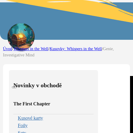
Úvod
/
Whispers in the Well
/
Kusovky: Whispers in the Well
/
Genie,
Investigative Mind
Novinky v obchodě
The First Chapter
Kusové karty
Foily
Sety