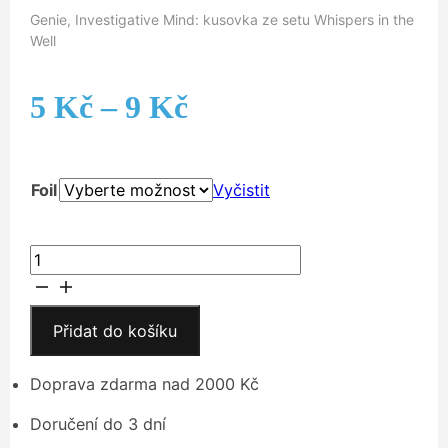
Genie, Investigative Mind: kusovka ze setu Whispers in the
Well
Rozpětí
5
Kč
–
9
Kč
cen:
Foil
Vyčistit
5 Kč
až
Genie,
Investigative
9 Kč
Mind
množství
Přidat do košíku
Doprava zdarma nad 2000 Kč
Doručení do 3 dní