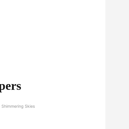
pers
u Shimmering Skies