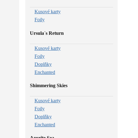
Kusové karty
Foily
Ursula´s Return
Kusové karty
Foily
Doplňky
Enchanted
Shimmering Skies
Kusové karty
Foily
Doplňky
Enchanted
Azurite Sea