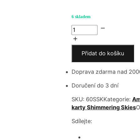
6 skladem
Finders
keepers
množství
Přidat do košíku
Doprava zdarma nad 200
Doručení do 3 dní
SKU:
60SSK
Kategorie:
Am
karty Shimmering Skies
O
Sdílejte: