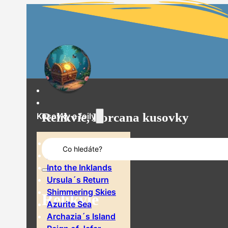
Relikvie, Lorcana kusovky
Kusovky a foily
Search
The First Chapter
...
Rise of the Floodborn
Into the Inklands
Ursula´s Return
Shimmering Skies
Relikvie
Azurite Sea
Archazia´s Island