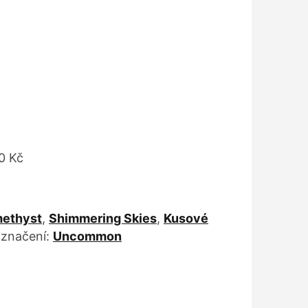
0 Kč
ethyst
,
Shimmering Skies
,
Kusové
značení:
Uncommon