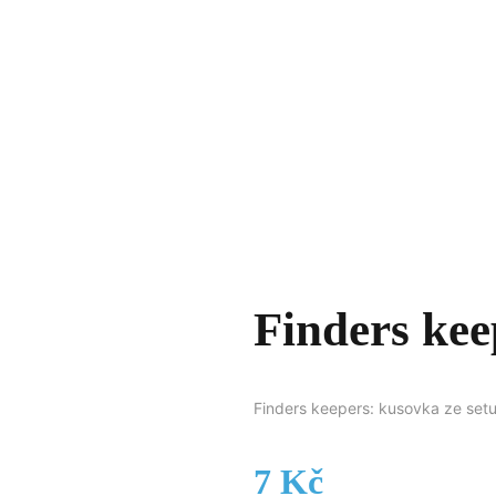
Finders kee
Finders keepers: kusovka ze set
7
Kč