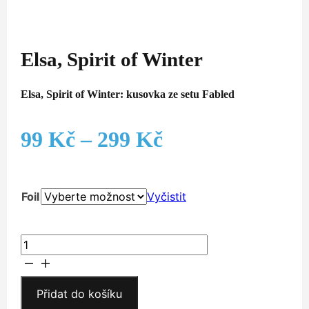
Elsa, Spirit of Winter
Elsa, Spirit of Winter: kusovka ze setu Fabled
Rozpětí
99
Kč
–
299
Kč
cen:
Foil
Vyčistit
99 Kč
až
Elsa,
Spirit
299 Kč
of
Winter
Přidat do košíku
množství