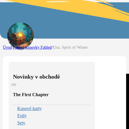
Úvod
/
Fabled
/
Kusovky Fabled
/
Elsa, Spirit of Winter
Novinky v obchodě
The First Chapter
Kusové karty
Foily
Sety