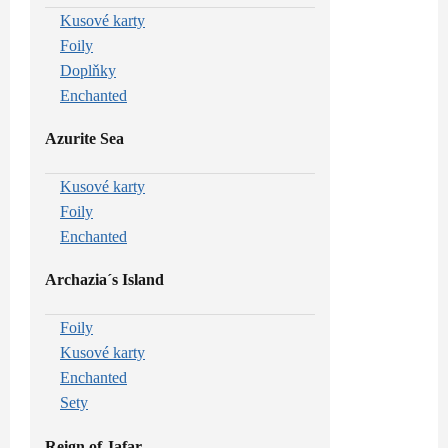
Kusové karty
Foily
Doplňky
Enchanted
Azurite Sea
Kusové karty
Foily
Enchanted
Archazia´s Island
Foily
Kusové karty
Enchanted
Sety
Reign of Jafar