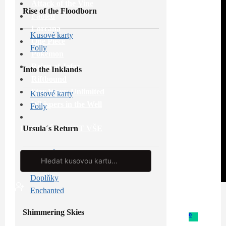
Attack of the Vine
Rise of the Floodborn
Fabled
Lorcana
Kusové karty
One Piece
Foily
Pokémon
Reign of Jafar
Into the Inklands
Riftbound
Star Wars: Unlimited
Kusové karty
Whispers in the Well
Foily
Ursula´s Return
PROHLÉDNOUT VŠE
Kusové karty
Search
...
Foily
Doplňky
Enchanted
Shimmering Skies
0