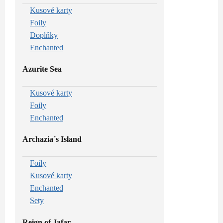
Kusové karty
Foily
Doplňky
Enchanted
Azurite Sea
Kusové karty
Foily
Enchanted
Archazia´s Island
Foily
Kusové karty
Enchanted
Sety
Reign of Jafar