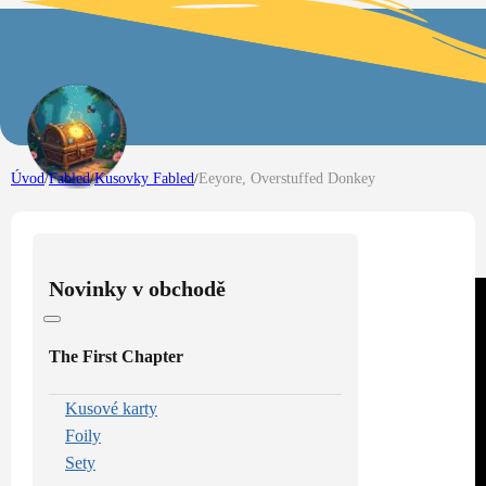
Úvod
/
Fabled
/
Kusovky Fabled
/
Eeyore, Overstuffed Donkey
Novinky v obchodě
The First Chapter
Kusové karty
Foily
Sety