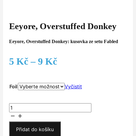
Eeyore, Overstuffed Donkey
Eeyore, Overstuffed Donkey: kusovka ze setu Fabled
Rozpětí
5
Kč
–
9
Kč
cen:
Foil
Vyčistit
5 Kč
až
Eeyore,
Overstuffed
9 Kč
Donkey
množství
Přidat do košíku