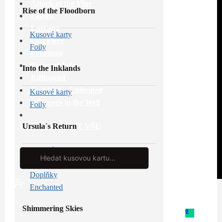
Attack of the Vine
Rise of the Floodborn
Fabled
Lorcana
Kusové karty
One Piece
Foily
Pokémon
Reign of Jafar
Into the Inklands
Riftbound
Star Wars: Unlimited
Kusové karty
Whispers in the Well
Foily
Ursula´s Return
PROHLÉDNOUT VŠE
Kusové karty
Search
...
Foily
Doplňky
Enchanted
Shimmering Skies
0