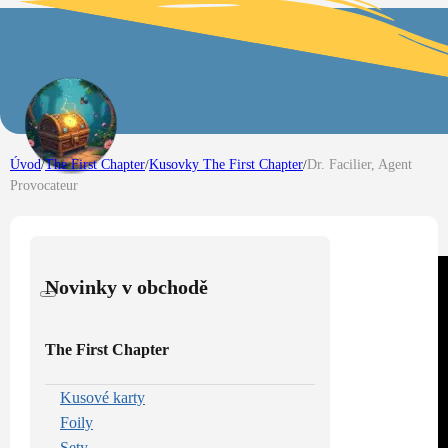
Úvod
/
The First Chapter
/
Kusovky The First Chapter
/
Dr. Facilier, Agent
Provocateur
Novinky v obchodě
The First Chapter
Kusové karty
Foily
Sety