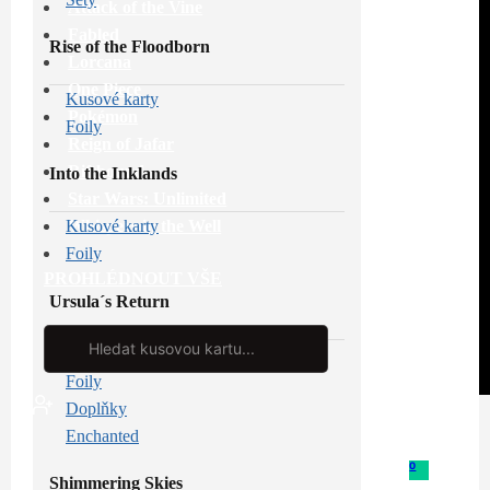
Attack of the Vine
Fabled
Rise of the Floodborn
Lorcana
One Piece
Kusové karty
Pokémon
Foily
Reign of Jafar
Riftbound
Into the Inklands
Star Wars: Unlimited
Whispers in the Well
Kusové karty
Foily
PROHLÉDNOUT VŠE
Ursula´s Return
Search
...
Kusové karty
Foily
Doplňky
Enchanted
0
Shimmering Skies