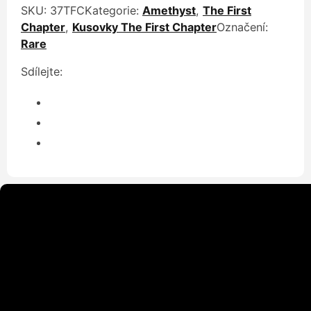
SKU:
37TFC
Kategorie:
Amethyst
,
The First
Chapter
,
Kusovky The First Chapter
Označení:
Rare
Sdílejte: