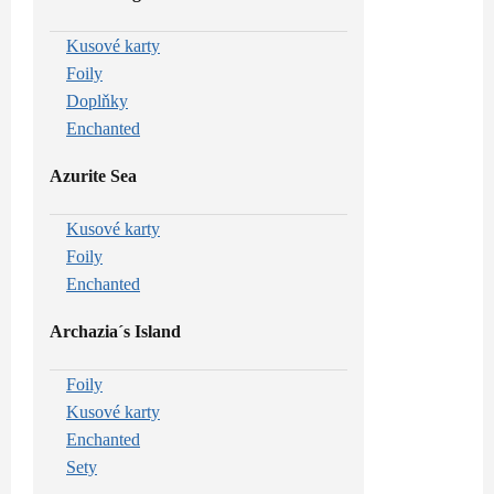
Kusové karty
Foily
Doplňky
Enchanted
Azurite Sea
Kusové karty
Foily
Enchanted
Archazia´s Island
Foily
Kusové karty
Enchanted
Sety