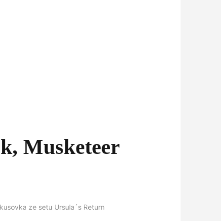
k, Musketeer
kusovka ze setu Ursula´s Return