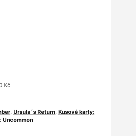
0 Kč
ber
,
Ursula´s Return
,
Kusové karty:
:
Uncommon