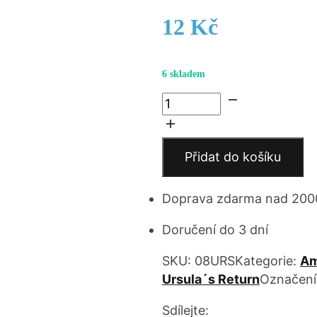
12
Kč
6 skladem
Donald
Duck,
Musketeer
Soldier
Přidat do košíku
množství
Doprava zdarma nad 200
Doručení do 3 dní
SKU:
08URS
Kategorie:
Am
Ursula´s Return
Označení
Sdílejte: