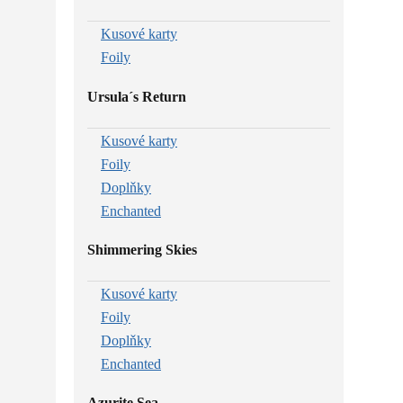
Kusové karty
Foily
Ursula´s Return
Kusové karty
Foily
Doplňky
Enchanted
Shimmering Skies
Kusové karty
Foily
Doplňky
Enchanted
Azurite Sea