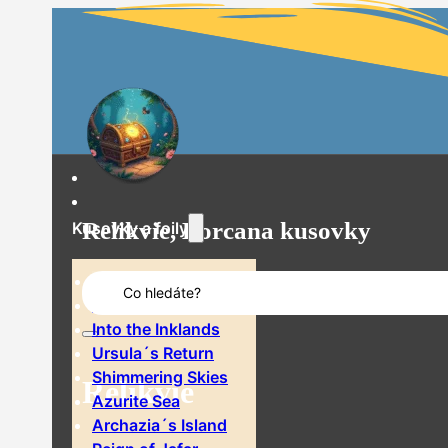
Relikvie, Lorcana kusovky
Kusovky a foily
Search
The First Chapter
...
Rise of the Floodborn
Into the Inklands
Ursula´s Return
Shimmering Skies
Relikvie
Azurite Sea
Archazia´s Island