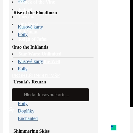
Attack of the Vine
Fabled
Rise of the Floodborn
Lorcana
One Piece
Kusové karty
Pokémon
Foily
Reign of Jafar
Riftbound
Into the Inklands
Star Wars: Unlimited
Whispers in the Well
Kusové karty
Foily
PROHLÉDNOUT VŠE
Ursula´s Return
Search
...
Kusové karty
Foily
Doplňky
Enchanted
0
Shimmering Skies