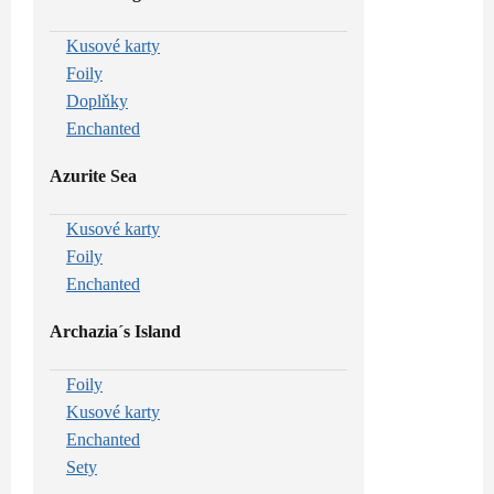
Kusové karty
Foily
Doplňky
Enchanted
Azurite Sea
Kusové karty
Foily
Enchanted
Archazia´s Island
Foily
Kusové karty
Enchanted
Sety