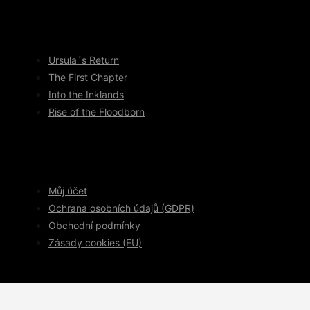
Ursula´s Return
The First Chapter
Into the Inklands
Rise of the Floodborn
Můj účet
Ochrana osobních údajů (GDPR)
Obchodní podmínky
Zásady cookies (EU)