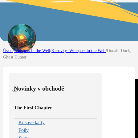
Úvod
/
Whispers in the Well
/
Kusovky: Whispers in the Well
/
Donald Duck,
Ghost Hunter
Novinky v obchodě
The First Chapter
Kusové karty
Foily
Sety