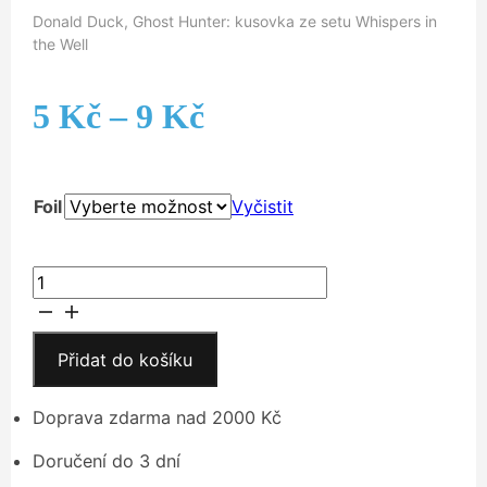
Donald Duck, Ghost Hunter: kusovka ze setu Whispers in
the Well
Rozpětí
5
Kč
–
9
Kč
cen:
Foil
Vyčistit
5 Kč
až
Donald
Duck,
9 Kč
Ghost
Hunter
Přidat do košíku
množství
Doprava zdarma nad 2000 Kč
Doručení do 3 dní