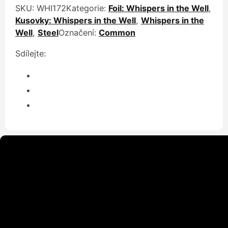
SKU:
WHI172
Kategorie:
Foil: Whispers in the Well
,
Kusovky: Whispers in the Well
,
Whispers in the
Well
,
Steel
Označení:
Common
Sdílejte: