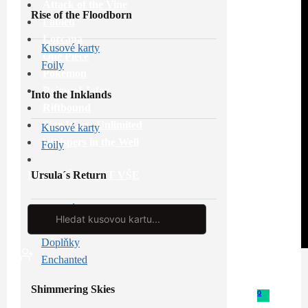
Attack of the Vine
Rise of the Floodborn
Fabled
Lorcana
Kusové karty
One Piece
Foily
Pokémon
Reign of Jafar
Into the Inklands
Riftbound
Star Wars: Unlimited
Kusové karty
Whispers in the Well
Foily
Ursula´s Return
PROHLÉDNOUT VŠE
Kusové karty
Search
...
Foily
Doplňky
Enchanted
Shimmering Skies
0