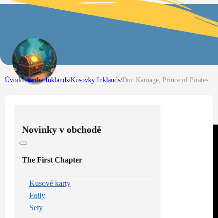
Úvod
/
Into the Inklands
/
Kusovky Inklands
/
Don Karnage, Prince of Pirates
Novinky v obchodě
The First Chapter
Kusové karty
Foily
Sety