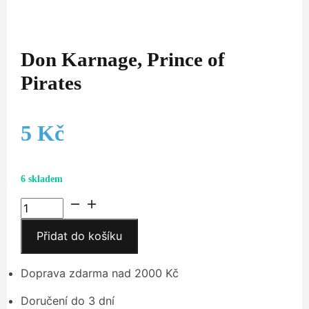
Don Karnage, Prince of
Pirates
5
Kč
6 skladem
Don
Karnage,
Přidat do košíku
Prince
of
Pirates
Doprava zdarma nad 2000 Kč
množství
Doručení do 3 dní