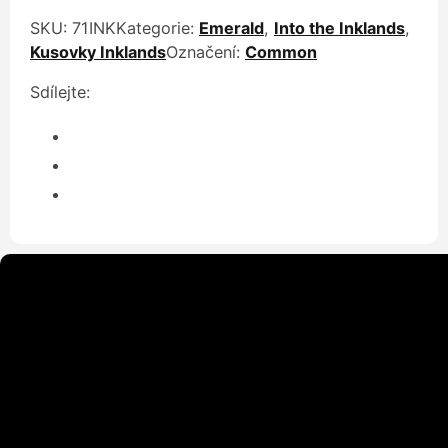
SKU:
71INK
Kategorie:
Emerald
,
Into the Inklands
,
Kusovky Inklands
Označení:
Common
Sdílejte: