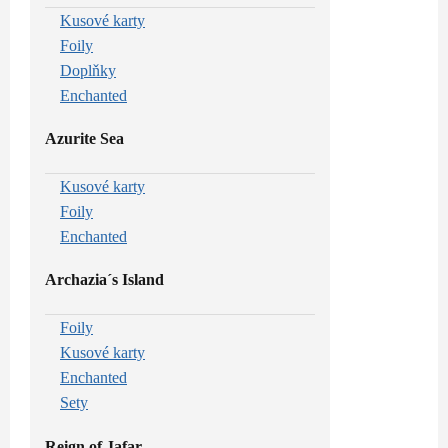
Kusové karty
Foily
Doplňky
Enchanted
Azurite Sea
Kusové karty
Foily
Enchanted
Archazia´s Island
Foily
Kusové karty
Enchanted
Sety
Reign of Jafar